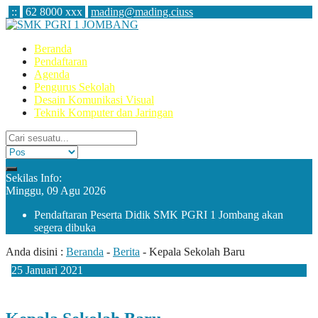
:
:
62 8000 xxx
mading@mading.ciuss
Beranda
Pendaftaran
Agenda
Pengurus Sekolah
Desain Komunikasi Visual
Teknik Komputer dan Jaringan
Sekilas Info:
Minggu, 09 Agu 2026
Pendaftaran Peserta Didik SMK PGRI 1 Jombang akan
segera dibuka
Anda disini :
Beranda
-
Berita
-
Kepala Sekolah Baru
25
Januari
2021