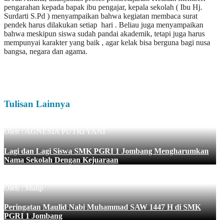
pengarahan kepada bapak ibu pengajar, kepala sekolah ( Ibu Hj.
Surdarti S.Pd ) menyampaikan bahwa kegiatan membaca surat
pendek harus dilakukan setiap hari . Beliau juga menyampaikan
bahwa meskipun siswa sudah pandai akademik, tetapi juga harus
mempunyai karakter yang baik , agar kelak bisa berguna bagi nusa
bangsa, negara dan agama.
Tulisan Lainnya
Oleh : AGNESIA PUTRI YANI
Lagi dan Lagi Siswa SMK PGRI 1 Jombang Mengharumkan
Nama Sekolah Dengan Kejuaraan
Oleh : Malip
Peringatan Maulid Nabi Muhammad SAW 1447 H di SMK
PGRI 1 Jombang