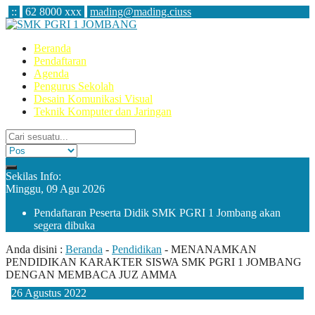
:
:
62 8000 xxx
mading@mading.ciuss
Beranda
Pendaftaran
Agenda
Pengurus Sekolah
Desain Komunikasi Visual
Teknik Komputer dan Jaringan
Sekilas Info:
Minggu, 09 Agu 2026
Pendaftaran Peserta Didik SMK PGRI 1 Jombang akan
segera dibuka
Anda disini :
Beranda
-
Pendidikan
-
MENANAMKAN
PENDIDIKAN KARAKTER SISWA SMK PGRI 1 JOMBANG
DENGAN MEMBACA JUZ AMMA
26
Agustus
2022