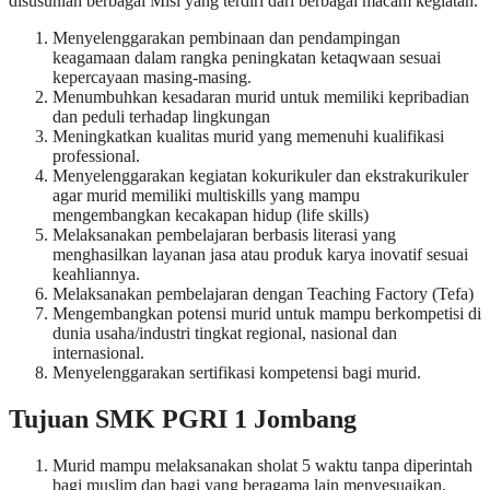
disusunlah berbagai Misi yang terdiri dari berbagai macam kegiatan.
Menyelenggarakan pembinaan dan pendampingan
keagamaan dalam rangka peningkatan ketaqwaan sesuai
kepercayaan masing-masing.
Menumbuhkan kesadaran murid untuk memiliki kepribadian
dan peduli terhadap lingkungan
Meningkatkan kualitas murid yang memenuhi kualifikasi
professional.
Menyelenggarakan kegiatan kokurikuler dan ekstrakurikuler
agar murid memiliki multiskills yang mampu
mengembangkan kecakapan hidup (life skills)
Melaksanakan pembelajaran berbasis literasi yang
menghasilkan layanan jasa atau produk karya inovatif sesuai
keahliannya.
Melaksanakan pembelajaran dengan Teaching Factory (Tefa)
Mengembangkan potensi murid untuk mampu berkompetisi di
dunia usaha/industri tingkat regional, nasional dan
internasional.
Menyelenggarakan sertifikasi kompetensi bagi murid.
Tujuan SMK PGRI 1 Jombang
Murid mampu melaksanakan sholat 5 waktu tanpa diperintah
bagi muslim dan bagi yang beragama lain menyesuaikan.