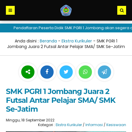
Pendaftaran Peserta Didik SMK PGRI 1 Jombang akan segera dibuk
Anda disini :
Beranda
-
Ekstra Kurikuler
-
SMK PGRI 1
Jombang Juara 2 Futsal Antar Pelajar SMA/ SMK Se-Jatim
SMK PGRI 1 Jombang Juara 2
Futsal Antar Pelajar SMA/ SMK
Se-Jatim
Minggu, 18 September 2022
Kategori :
Ekstra Kurikuler
/
Informasi
/
Kesiswaan