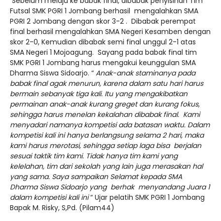
Sebelum melaju ke babak final, dibabak penyisihan Tim
Futsal SMK PGRI 1 Jombang berhasil mengalahkan SMA
PGRI 2 Jombang dengan skor 3-2 . Dibabak perempat
final berhasil mengalahkan SMA Negeri Kesamben dengan
skor 2-0, Kemudian dibabak semi final unggul 2-1 atas
SMA Negeri 1 Mojoagung. Sayang pada babak final tim
SMK PGRI 1 Jombang harus mengakui keunggulan SMA
Dharma Siswa Sidoarjo. “
Anak-anak staminanya pada
babak final agak menurun, karena dalam satu hari harus
bermain sebanyak tiga kali. Itu yang mengakibatkan
permainan anak-anak kurang greget dan kurang fokus,
sehingga harus menelan kekalahan dibabak final. Kami
menyadari namanya kompetisi ada batasan waktu. Dalam
kompetisi kali ini hanya berlangsung selama 2 hari, maka
kami harus merotasi, sehingga setiap laga bisa berjalan
sesuai taktik tim kami. Tidak hanya tim kami yang
kelelahan, tim dari sekolah yang lain juga merasakan hal
yang sama. Saya sampaikan Selamat kepada SMA
Dharma Siswa Sidoarjo yang berhak menyandang Juara 1
dalam kompetisi kali ini
“ Ujar pelatih SMK PGRI 1 Jombang
Bapak M. Risky, S,Pd. (Pilam44)