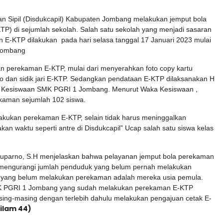
 Sipil (Disdukcapil) Kabupaten Jombang melakukan jemput bola
P) di sejumlah sekolah. Salah satu sekolah yang menjadi sasaran
E-KTP dilakukan pada hari selasa tanggal 17 Januari 2023 mulai
 Jombang
ian perekaman E-KTP, mulai dari menyerahkan foto copy kartu
o dan sidik jari E-KTP. Sedangkan pendataan E-KTP dilaksanakan H
ang Kesiswaan SMK PGRI 1 Jombang. Menurut Waka Kesiswaan ,
kaman sejumlah 102 siswa.
akukan perekaman E-KTP, selain tidak harus meninggalkan
kan waktu seperti antre di Disdukcapil” Ucap salah satu siswa kelas
uparno, S.H menjelaskan bahwa pelayanan jemput bola perekaman
uk mengurangi jumlah penduduk yang belum pernah melakukan
yang belum melakukan perekaman adalah mereka usia pemula.
K PGRI 1 Jombang yang sudah melakukan perekaman E-KTP
ing-masing dengan terlebih dahulu melakukan pengajuan cetak E-
ilam 44)