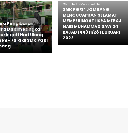
Oleh : Indra Muhamad Nur
SMK PGRI 1 JOMBANG
MENGUCAPKAN SELAMAT
lip
MEMPERINGATI ISRA MI’RAJ
ra Pengibaran
NABI MUHAMMAD SAW 24
ra Dalam Rangka
RAJAB 1443 H/28 FEBRUARI
ringati Hari Ulang
2022
ke- 79 RI di SMK PGRI
bang