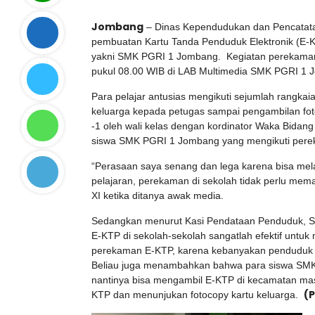
Jombang
– Dinas Kependudukan dan Pencatatan
pembuatan Kartu Tanda Penduduk Elektronik (E-KT
yakni SMK PGRI 1 Jombang. Kegiatan perekaman 
pukul 08.00 WIB di LAB Multimedia SMK PGRI 1
Para pelajar antusias mengikuti sejumlah rangka
keluarga kepada petugas sampai pengambilan fot
-1 oleh wali kelas dengan kordinator Waka Bid
siswa SMK PGRI 1 Jombang yang mengikuti pere
“Perasaan saya senang dan lega karena bisa mel
pelajaran, perekaman di sekolah tidak perlu mema
XI ketika ditanya awak media.
Sedangkan menurut Kasi Pendataan Penduduk, S
E-KTP di sekolah-sekolah sangatlah efektif unt
perekaman E-KTP, karena kebanyakan penduduk 
Beliau juga menambahkan bahwa para siswa SM
nantinya bisa mengambil E-KTP di kecamatan mas
(P
KTP dan menunjukan fotocopy kartu keluarga.