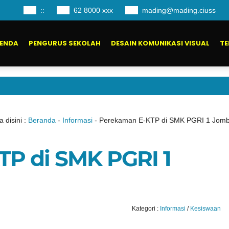
:
:
62 8000 xxx
mading@mading.ciuss
ENDA
PENGURUS SEKOLAH
DESAIN KOMUNIKASI VISUAL
TE
 disini :
Beranda
-
Informasi
-
Perekaman E-KTP di SMK PGRI 1 Jom
P di SMK PGRI 1
Kategori :
Informasi
/
Kesiswaan