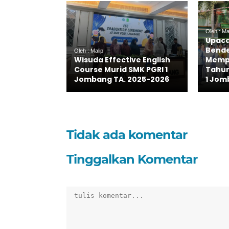
Oleh : Ma
Upaca
Bende
Oleh : Malip
Wisuda Effective English
Mempe
Course Murid SMK PGRI 1
Tahun 
Jombang TA. 2025-2026
1 Jom
Tidak ada komentar
Tinggalkan Komentar