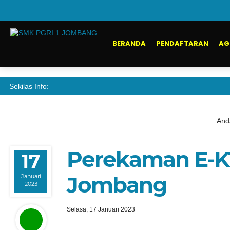
BERANDA
PENDAFTARAN
AG
Sekilas Info:
Anda
Perekaman E-KT
17
Jombang
Januari
2023
Selasa, 17 Januari 2023