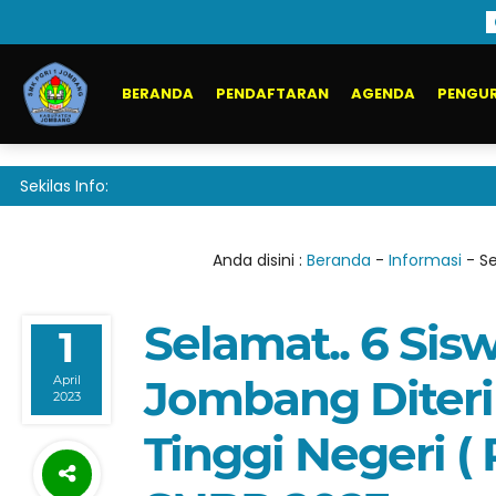
BERANDA
PENDAFTARAN
AGENDA
PENGUR
Sekilas Info:
Anda disini :
Beranda
-
Informasi
-
Se
Selamat.. 6 Sis
1
Jombang Diteri
April
2023
Tinggi Negeri ( 