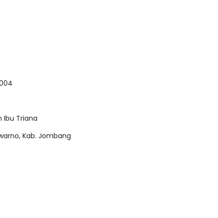
2004
 Ibu Triana
jowarno, Kab. Jombang