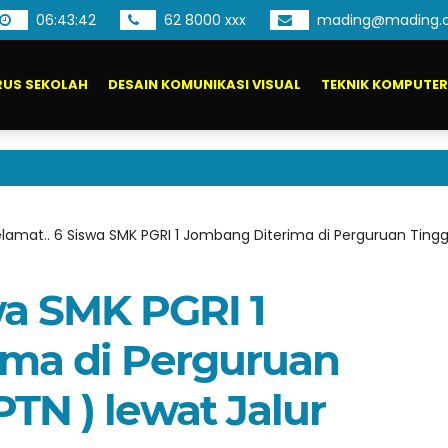
06
:
43
:
44
62 8000 xxx
mading@mading.c
US SEKOLAH
DESAIN KOMUNIKASI VISUAL
TEKNIK KOMPUTER
Pen
lamat.. 6 Siswa SMK PGRI 1 Jombang Diterima di Perguruan Tinggi
wa SMK PGRI 1
ma di Perguruan
PTN ) lewat Jalur