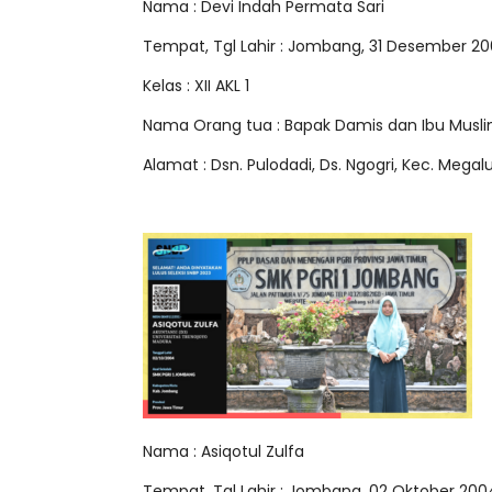
Nama : Devi Indah Permata Sari
Tempat, Tgl Lahir : Jombang, 31 Desember 2
Kelas : XII AKL 1
Nama Orang tua : Bapak Damis dan Ibu Musl
Alamat : Dsn. Pulodadi, Ds. Ngogri, Kec. Mega
Nama : Asiqotul Zulfa
Tempat, Tgl Lahir : Jombang, 02 Oktober 200