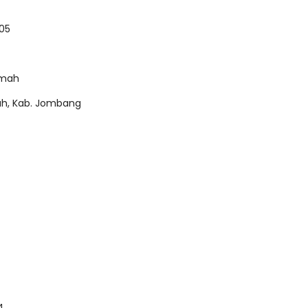
005
imah
luh, Kab. Jombang
4