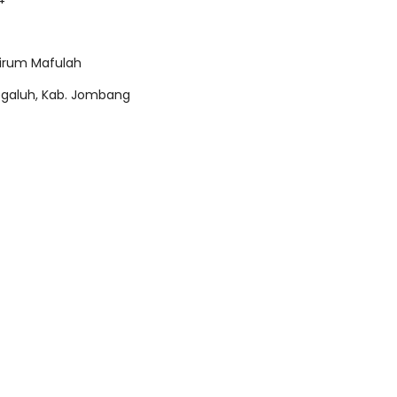
irum Mafulah
egaluh, Kab. Jombang