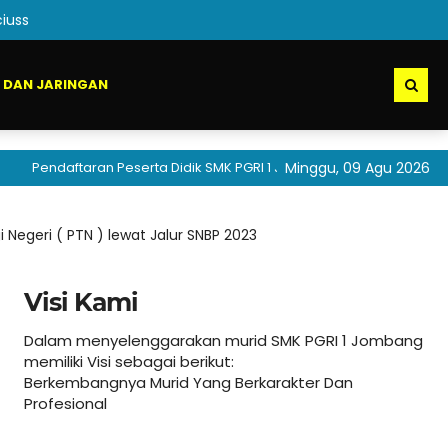
iuss
 DAN JARINGAN
daftaran Peserta Didik SMK PGRI 1 Jombang akan segera dibuka
Minggu, 09 Agu 2026
 Negeri ( PTN ) lewat Jalur SNBP 2023
Visi Kami
Dalam menyelenggarakan murid SMK PGRI 1 Jombang
memiliki Visi sebagai berikut:
Berkembangnya Murid Yang Berkarakter Dan
Profesional