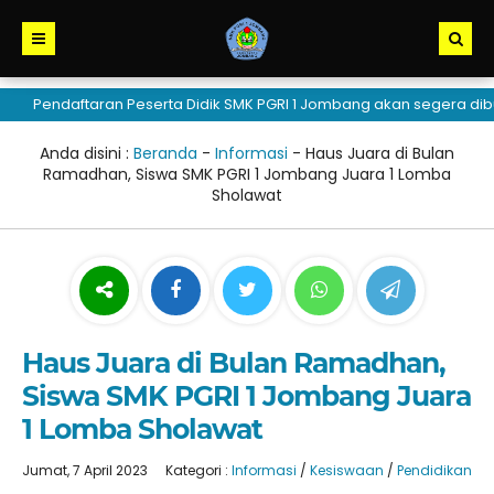
Pendaftaran Peserta Didik SMK PGRI 1 Jombang akan segera dibuka
Anda disini :
Beranda
-
Informasi
-
Haus Juara di Bulan
Ramadhan, Siswa SMK PGRI 1 Jombang Juara 1 Lomba
Sholawat
Haus Juara di Bulan Ramadhan,
Siswa SMK PGRI 1 Jombang Juara
1 Lomba Sholawat
Jumat, 7 April 2023
Kategori :
Informasi
/
Kesiswaan
/
Pendidikan