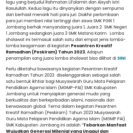
lagu yang berjudul Rahmatan Lil’alamin dan Aisyah istri
Rasulullah. Kedua lagu itu dinyanyikan dengan sempurna
dan berhasil menarik hati para juri. Diakhir perlombaan
para juri memberi nilai tertinggi dan siswa SMK PGRI 1
Jombang berhak menyandang juara 1, Juara 2 SMK Negeri
1 Jombang sedangkan juara 3 SMK Matsna Karim. Lomba
sholawat ini termasuk salah satu dari empat jenis lomba-
lomba keagamaan di kegiatan
Pesantren Kreatif
Ramadhan (
Peskiram
)
Tahun
20
23
.
Adapun
penampilan sang juara lomba sholawat bisa dilihat di
SINI
Perlu diketahui bawasanya kegiatan Pesantren Kreatif
Ramadhan Tahun 2023 diselenggarakan sebagai salah
satu bentuk ikhtiar bagi Musyawarah Guru Mata Pelajaran
Pendidikan Agama Islam (MGMP-PAI) SMK Kabupaten
Jombang untuk menyiapkan generasi muda yang
berkualitas dan berkepribadian islami, nasionalis dan
berwawasan global. Tema dalam kegiatan Pesantren
Kreatif Ramadhan (Peskiram) Tahun 2023 Musyawarah
Guru Mata Pelajaran Pendidikan Agama Islam (MGMP PAI)
SMK Kabupaten Jombang ini adalah “
Tebarkan Manfaat
Wujudkan Generasi Milenial yang Unggul dan