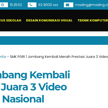
15
:
25
:
53
62 8000 xxx
mading@mading.ci
US SEKOLAH
DESAIN KOMUNIKASI VISUAL
TEKNIK KOMPUTER
Pendafta
rita
-
SMK PGRI 1 Jombang Kembali Meraih Prestasi Juara 3 Video
mbang Kembali
 Juara 3 Video
 Nasional