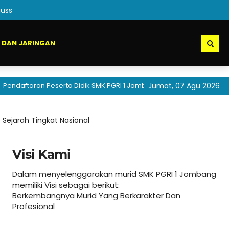
uss
 DAN JARINGAN
ran Peserta Didik SMK PGRI 1 Jombang akan segera dibuka
Jumat, 07 Agu 2026
 Sejarah Tingkat Nasional
Visi Kami
Dalam menyelenggarakan murid SMK PGRI 1 Jombang
memiliki Visi sebagai berikut:
Berkembangnya Murid Yang Berkarakter Dan
Profesional