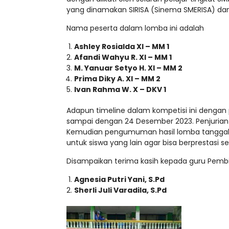
yang dinamakan SIRISA (Sinema SMERISA) dan 
Nama peserta dalam lomba ini adalah
Ashley Rosialda XI – MM 1
Afandi Wahyu R. XI – MM 1
M. Yanuar Setyo H. XI – MM 2
Prima Diky A. XI – MM 2
Ivan Rahma W. X – DKV 1
Adapun timeline dalam kompetisi ini denga
sampai dengan 24 Desember 2023. Penjurian 
Kemudian pengumuman hasil lomba tanggal 2
untuk siswa yang lain agar bisa berprestasi
Disampaikan terima kasih kepada guru Pemb
Agnesia Putri Yani, S.Pd
Sherli Juli Varadila, S.Pd