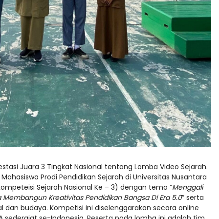
stasi Juara 3 Tingkat Nasional tentang Lomba Video Sejarah.
Mahasiswa Prodi Pendidikan Sejarah di Universitas Nusantara
Kompeteisi Sejarah Nasional Ke – 3) dengan tema “
Menggali
Membangun Kreativitas Pendidikan Bangsa Di Era 5.0
” serta
l dan budaya. Kompetisi ini diselenggarakan secara online
MA sederajat se-Indonesia. Peserta pada lomba ini adalah tim