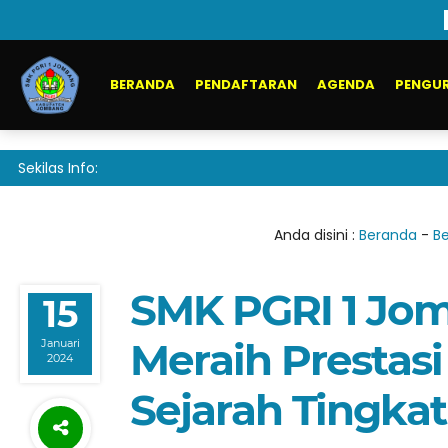
BERANDA
PENDAFTARAN
AGENDA
PENGUR
Sekilas Info:
Anda disini :
Beranda
-
Be
SMK PGRI 1 Jo
15
Meraih Prestasi
Januari
2024
Sejarah Tingkat