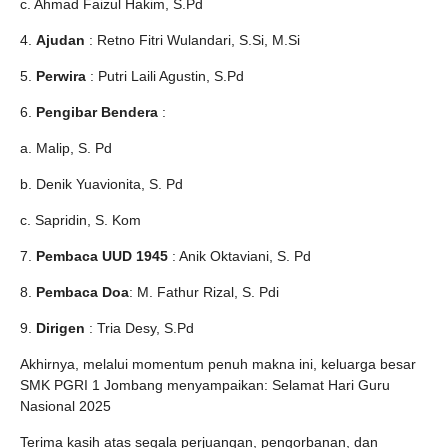
c. Ahmad Faizul Hakim, S.Pd
4.
Ajudan
: Retno Fitri Wulandari, S.Si, M.Si
5.
Perwira
: Putri Laili Agustin, S.Pd
6.
Pengibar Bendera
:
a. Malip, S. Pd
b. Denik Yuavionita, S. Pd
c. Sapridin, S. Kom
7.
Pembaca UUD 1945
: Anik Oktaviani, S. Pd
8.
Pembaca Doa
: M. Fathur Rizal, S. Pdi
9.
Dirigen
: Tria Desy, S.Pd
Akhirnya, melalui momentum penuh makna ini, keluarga besar
SMK PGRI 1 Jombang menyampaikan: Selamat Hari Guru
Nasional 2025
Terima kasih atas segala perjuangan, pengorbanan, dan