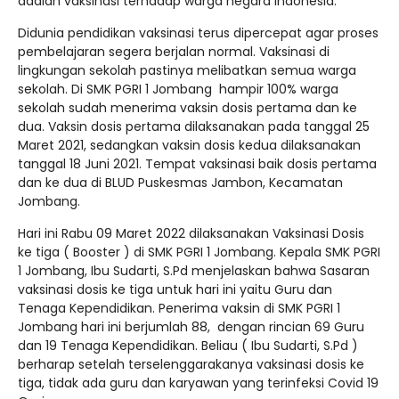
adalah vaksinasi terhadap warga negara Indonesia.
Didunia pendidikan vaksinasi terus dipercepat agar proses
pembelajaran segera berjalan normal. Vaksinasi di
lingkungan sekolah pastinya melibatkan semua warga
sekolah. Di SMK PGRI 1 Jombang hampir 100% warga
sekolah sudah menerima vaksin dosis pertama dan ke
dua. Vaksin dosis pertama dilaksanakan pada tanggal 25
Maret 2021, sedangkan vaksin dosis kedua dilaksanakan
tanggal 18 Juni 2021. Tempat vaksinasi baik dosis pertama
dan ke dua di BLUD Puskesmas Jambon, Kecamatan
Jombang.
Hari ini Rabu 09 Maret 2022 dilaksanakan Vaksinasi Dosis
ke tiga ( Booster ) di SMK PGRI 1 Jombang. Kepala SMK PGRI
1 Jombang, Ibu Sudarti, S.Pd menjelaskan bahwa Sasaran
vaksinasi dosis ke tiga untuk hari ini yaitu Guru dan
Tenaga Kependidikan. Penerima vaksin di SMK PGRI 1
Jombang hari ini berjumlah 88, dengan rincian 69 Guru
dan 19 Tenaga Kependidikan. Beliau ( Ibu Sudarti, S.Pd )
berharap setelah terselenggarakanya vaksinasi dosis ke
tiga, tidak ada guru dan karyawan yang terinfeksi Covid 19