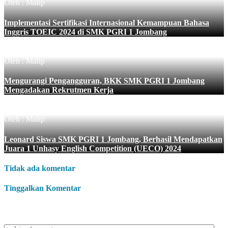
Oleh : Malip
Implementasi Sertifikasi Internasional Kemampuan Bahasa
Inggris TOEIC 2024 di SMK PGRI 1 Jombang
Oleh : Malip
Mengurangi Pengangguran, BKK SMK PGRI 1 Jombang
Mengadakan Rekrutmen Kerja
Oleh : Malip
Leonard Siswa SMK PGRI 1 Jombang, Berhasil Mendapatkan
Juara 1 Unhasy English Competition (UECO) 2024
Tidak ada komentar
Tinggalkan Komentar