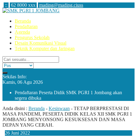
:
:
62 8000 xxx
mading@mading.ciuss
Beranda
Pendaftaran
Agenda
Pengurus Sekolah
Desain Komunikasi Visual
Teknik Komputer dan Jaringan
Sekilas Info:
Kamis, 06 Agu 2026
Pendaftaran Peserta Didik SMK PGRI 1 Jombang akan
segera dibuka
Anda disini :
Beranda
-
Kesiswaan
-
TETAP BERPRESTASI DI
MASA PANDEMI, PESERTA DIDIK KELAS XII SMK PGRI 1
JOMBANG MENYONSONG KESUKSESAN DAN MASA
DEPAN YANG CERAH.
26
Juni
2022