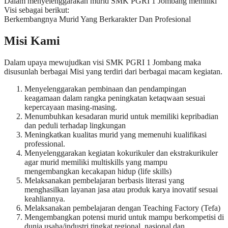
Dalam menyelenggarakan murid SMK PGRI 1 Jombang memiliki
Visi sebagai berikut:
Berkembangnya Murid Yang Berkarakter Dan Profesional
Misi Kami
Dalam upaya mewujudkan visi SMK PGRI 1 Jombang maka
disusunlah berbagai Misi yang terdiri dari berbagai macam kegiatan.
Menyelenggarakan pembinaan dan pendampingan
keagamaan dalam rangka peningkatan ketaqwaan sesuai
kepercayaan masing-masing.
Menumbuhkan kesadaran murid untuk memiliki kepribadian
dan peduli terhadap lingkungan
Meningkatkan kualitas murid yang memenuhi kualifikasi
professional.
Menyelenggarakan kegiatan kokurikuler dan ekstrakurikuler
agar murid memiliki multiskills yang mampu
mengembangkan kecakapan hidup (life skills)
Melaksanakan pembelajaran berbasis literasi yang
menghasilkan layanan jasa atau produk karya inovatif sesuai
keahliannya.
Melaksanakan pembelajaran dengan Teaching Factory (Tefa)
Mengembangkan potensi murid untuk mampu berkompetisi di
dunia usaha/industri tingkat regional, nasional dan