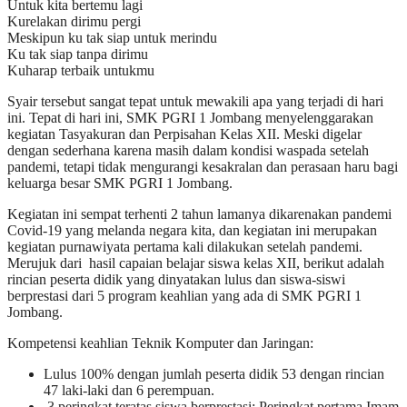
Untuk kita bertemu lagi
Kurelakan dirimu pergi
Meskipun ku tak siap untuk merindu
Ku tak siap tanpa dirimu
Kuharap terbaik untukmu
Syair tersebut sangat tepat untuk mewakili apa yang terjadi di hari
ini. Tepat di hari ini, SMK PGRI 1 Jombang menyelenggarakan
kegiatan Tasyakuran dan Perpisahan Kelas XII. Meski digelar
dengan sederhana karena masih dalam kondisi waspada setelah
pandemi, tetapi tidak mengurangi kesakralan dan perasaan haru bagi
keluarga besar SMK PGRI 1 Jombang.
Kegiatan ini sempat terhenti 2 tahun lamanya dikarenakan pandemi
Covid-19 yang melanda negara kita, dan kegiatan ini merupakan
kegiatan purnawiyata pertama kali dilakukan setelah pandemi.
Merujuk dari hasil capaian belajar siswa kelas XII, berikut adalah
rincian peserta didik yang dinyatakan lulus dan siswa-siswi
berprestasi dari 5 program keahlian yang ada di SMK PGRI 1
Jombang.
Kompetensi keahlian Teknik Komputer dan Jaringan:
Lulus 100% dengan jumlah peserta didik 53 dengan rincian
47 laki-laki dan 6 perempuan.
3 peringkat teratas siswa berprestasi: Peringkat pertama Imam