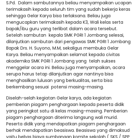
S.Pd. Dalam sambutannya beliau menyampaikan ucapan
terimakasih kepada seluruh tim yang sudah bekerja keras
sehingga Gelar Karya bisa terlaksana. Beliau juga
mengucapkan terimakasih kepada K3, Wali kelas serta
bapak/ibu guru yang terlibat dalam acara tersebut.
Setelah sambutan kepala SMK PGRI 1 Jombang selesai,
dilanjutkan sambutan dari pengawas SMK PGRI 1 Jombang
Bapak Drs. H. Suyono, M.M, sekaligus membuka Gelar
Karya. Beliau menyampaikan selamat kepada civitas
akademika SMK PGRI 1 Jombang yang telah sukses
menggelar acara ini. Beliau juga menyampaikan, acara
serupa harus tetap dilanjutkan agar nantinya bisa
menghasilkan lulusan yang berkualitas, serta bisa
berkembang sesuai potensi masing-masing.
Diselah-selah kegiatan Gelar karya, ada kegiatan
pemberian piagam penghargaan kepada peserta didik
yang peringkat satu di kelas masing-masing. Pemberian
piagam penghargaan diterima langsung wali murid.
Peserta didik yang mendapatkan piagam penghargaan
berhak mendapatkan beasiswa. Beasiswa yang dimaksud
yaitu bebas biaya sumbangan komite sekolah ( SKS / SPP