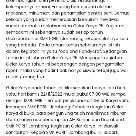
dikembangkan oleh peserta didik sesuai dengan
kelompoknya masing-masing baik berupa olahan
makanan, minuman, dan penampilan pentas seni. Semua
sekolah yang sudah menerapkan kurikulum merdeka,
sudah otomatis melaksanakan Gelar Karya P5. Kegiatan
semacam ini sebenarnya sudah setiap tahun
dilaksanakan di SMK PGRI 1 Jombang, tetapi istilahnya saja
yang berbeda. Pada tahun-tahun sebelumnya istilah
dalam kegiatan ini yaitu food and Handycraf, Sedangkan
tahun ini istilahnya Gelar Karya P5. Mengingat kegiatan
Gelar Karya tahun ini bebarengan dengan pengambilan
rapot, maka yang hadir tidak hanya siswa, tetapi juga wali
murid / orang tua.
Gelar Karya pada tahun ini dilaksanakan hanya satu hari
yaitu hari kamis 22/11/2022 mulai pukul 07.00 WIB sampai
dengan 12.00 WIB. Tempat pelaksanakan Gelar Karya yaitu
lapangan SMK PGRI 1 Jombang. Sebelum kegiatan Gelar
Karya di buka, para pengunjung telah menikmati hiburan,
diantaranya ada penampilan Al- Banjari dan Drumband
SMK PGRI 1 Jombang. Kegiatan Gelar Karya ini diawali
sambutan Kepala SMK PGRI 1 Jombang Ibu Hj. Sudarti,