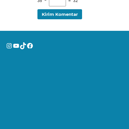
35 −
= 32
Instagram
YouTube
TikTok
Facebook