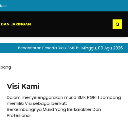
iuss
 DAN JARINGAN
Pendaftaran Peserta Didik SMK PGRI 1 Jombang akan segera dibu
Minggu, 09 Agu 2026
ombang
Visi Kami
Dalam menyelenggarakan murid SMK PGRI 1 Jombang
memiliki Visi sebagai berikut:
Berkembangnya Murid Yang Berkarakter Dan
Profesional