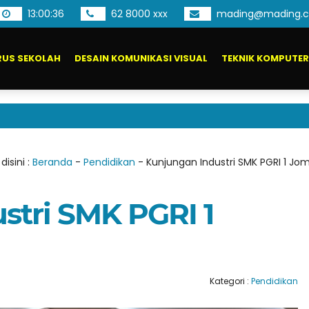
13
:
00
:
37
62 8000 xxx
mading@mading.c
US SEKOLAH
DESAIN KOMUNIKASI VISUAL
TEKNIK KOMPUTER
disini :
Beranda
-
Pendidikan
-
Kunjungan Industri SMK PGRI 1 J
stri SMK PGRI 1
Kategori :
Pendidikan