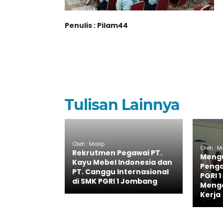
Penulis : Pilam44
Tulisan Lainnya
Oleh : Malip
Oleh : M
Rekrutmen Pegawai PT.
Meng
Kayu Mebel Indonesia dan
Penga
PT. Canggu Internasional
PGRI 
di SMK PGRI 1 Jombang
Meng
Kerja