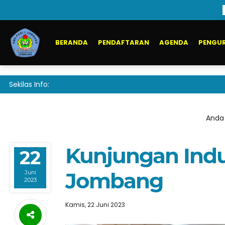
BERANDA
PENDAFTARAN
AGENDA
PENGUR
Sekilas Info:
Anda 
Kunjungan Indu
22
Jombang
Juni
2023
Kamis, 22 Juni 2023