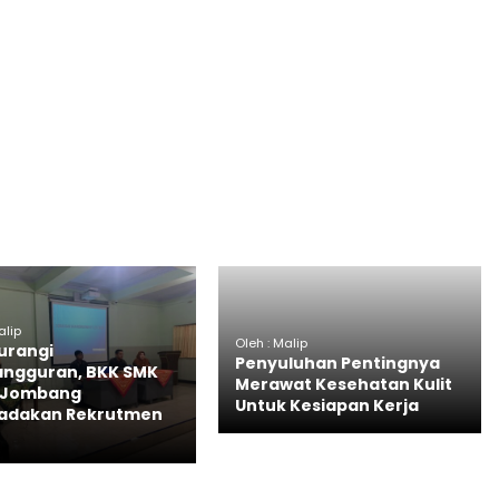
alip
Oleh : Malip
urangi
Penyuluhan Pentingnya
ngguran, BKK SMK
Merawat Kesehatan Kulit
1 Jombang
Untuk Kesiapan Kerja
adakan Rekrutmen