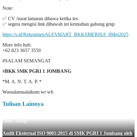
Note:
✅ CV /surat lamaran dibawa ketika tes.
✅ segera mengisi link dibawah ini kemudian gabung grup
https://s.id/RekrutmenALFAMART_BKKSMERISA_8Mei2025
More info hub:
+62 823 3657 3559
#SALAM SEMANGAT
#
BKK SMK PGRI 1 JOMBANG
*M. A. N. T. A. P. *
Wassalamualaikum wr wb
Tulisan Lainnya
Oleh : Malip
Audit Eksternal ISO 9001:2015 di SMK PGRI 1 Jombang oleh