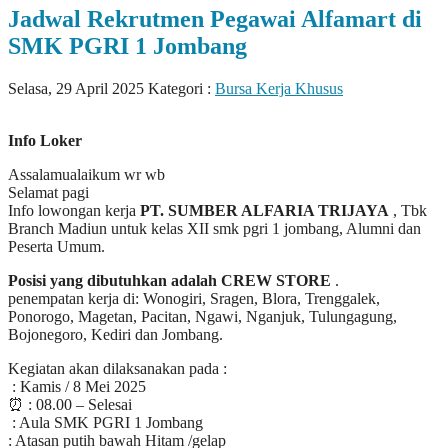
Jadwal Rekrutmen Pegawai Alfamart di
SMK PGRI 1 Jombang
Selasa, 29 April 2025
Kategori :
Bursa Kerja Khusus
Info Loker
Assalamualaikum wr wb
Selamat pagi
Info lowongan kerja
PT. SUMBER ALFARIA TRIJAYA
, Tbk
Branch Madiun untuk kelas XII smk pgri 1 jombang, Alumni dan
Peserta Umum.
Posisi yang dibutuhkan adalah CREW STORE
.
penempatan kerja di: Wonogiri, Sragen, Blora, Trenggalek,
Ponorogo, Magetan, Pacitan, Ngawi, Nganjuk, Tulungagung,
Bojonegoro, Kediri dan Jombang.
Kegiatan akan dilaksanakan pada :
️ : Kamis / 8 Mei 2025
⏰ : 08.00 – Selesai
️ : Aula SMK PGRI 1 Jombang
: Atasan putih bawah Hitam /gelap