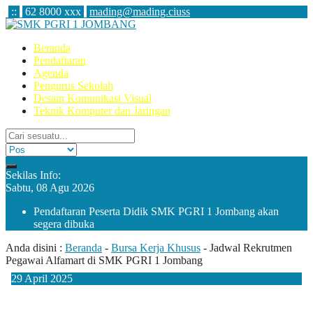
:
:
62 8000 xxx
mading@mading.ciuss
Beranda
Pendaftaran
Agenda
Pengurus Sekolah
Desain Komunikasi Visual
Teknik Komputer dan Jaringan
Sekilas Info:
Sabtu, 08 Agu 2026
Pendaftaran Peserta Didik SMK PGRI 1 Jombang akan
segera dibuka
Anda disini :
Beranda
-
Bursa Kerja Khusus
-
Jadwal Rekrutmen
Pegawai Alfamart di SMK PGRI 1 Jombang
29
April
2025