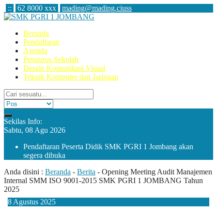
:
:
62 8000 xxx
mading@mading.ciuss
Beranda
Pendaftaran
Agenda
Pengurus Sekolah
Desain Komunikasi Visual
Teknik Komputer dan Jaringan
Sekilas Info:
Sabtu, 08 Agu 2026
Pendaftaran Peserta Didik SMK PGRI 1 Jombang akan
segera dibuka
Anda disini :
Beranda
-
Berita
-
Opening Meeting Audit Manajemen
Internal SMM ISO 9001-2015 SMK PGRI 1 JOMBANG Tahun
2025
8
Agustus
2025