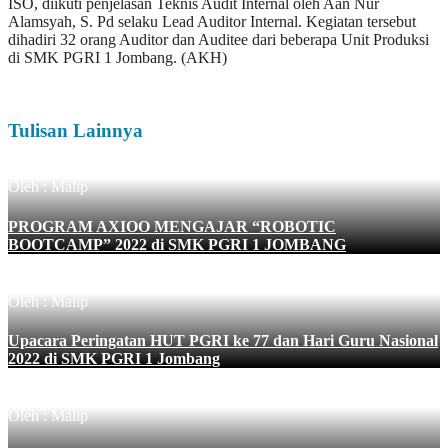
ISO, diikuti penjelasan Teknis Audit Internal oleh Aan Nur
Alamsyah, S. Pd selaku Lead Auditor Internal. Kegiatan tersebut
dihadiri 32 orang Auditor dan Auditee dari beberapa Unit Produksi
di SMK PGRI 1 Jombang. (AKH)
Tulisan Lainnya
Oleh : Malip
PROGRAM AXIOO MENGAJAR “ROBOTIC
BOOTCAMP” 2022 di SMK PGRI 1 JOMBANG
Oleh : Malip
Upacara Peringatan HUT PGRI ke 77 dan Hari Guru Nasional
2022 di SMK PGRI 1 Jombang
Oleh : Malip