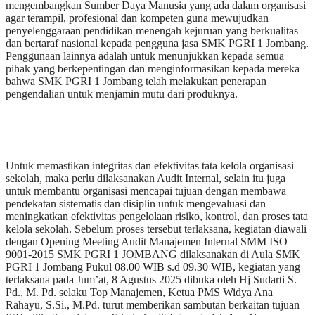
mengembangkan Sumber Daya Manusia yang ada dalam organisasi
agar terampil, profesional dan kompeten guna mewujudkan
penyelenggaraan pendidikan menengah kejuruan yang berkualitas
dan bertaraf nasional kepada pengguna jasa SMK PGRI 1 Jombang.
Penggunaan lainnya adalah untuk menunjukkan kepada semua
pihak yang berkepentingan dan menginformasikan kepada mereka
bahwa SMK PGRI 1 Jombang telah melakukan penerapan
pengendalian untuk menjamin mutu dari produknya.
Untuk memastikan integritas dan efektivitas tata kelola organisasi
sekolah, maka perlu dilaksanakan Audit Internal, selain itu juga
untuk membantu organisasi mencapai tujuan dengan membawa
pendekatan sistematis dan disiplin untuk mengevaluasi dan
meningkatkan efektivitas pengelolaan risiko, kontrol, dan proses tata
kelola sekolah. Sebelum proses tersebut terlaksana, kegiatan diawali
dengan Opening Meeting Audit Manajemen Internal SMM ISO
9001-2015 SMK PGRI 1 JOMBANG dilaksanakan di Aula SMK
PGRI 1 Jombang Pukul 08.00 WIB s.d 09.30 WIB, kegiatan yang
terlaksana pada Jum’at, 8 Agustus 2025 dibuka oleh Hj Sudarti S.
Pd., M. Pd. selaku Top Manajemen, Ketua PMS Widya Ana
Rahayu, S.Si., M.Pd. turut memberikan sambutan berkaitan tujuan