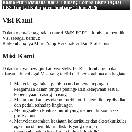
Rasha Putri Maulana Juara 1 Bidang Lomba Bisnis Digital
LKS Tingkat Kabupaten Jombang Tahun 2026
Visi Kami
Dalam menyelenggarakan murid SMK PGRI 1 Jombang memiliki
Visi sebagai berikut:
Berkembangnya Murid Yang Berkarakter Dan Profesional
Misi Kami
Dalam upaya mewujudkan visi SMK PGRI 1 Jombang maka
disusunlah berbagai Misi yang terdiri dari berbagai macam kegiatan.
Menyelenggarakan pembinaan dan pendampingan
keagamaan dalam rangka peningkatan ketaqwaan sesuai
kepercayaan masing-masing.
Menumbuhkan kesadaran murid untuk memiliki kepribadian
dan peduli terhadap lingkungan
Meningkatkan kualitas murid yang memenuhi kualifikasi
professional.
Menyelenggarakan kegiatan kokurikuler dan ekstrakurikuler
agar murid memiliki multiskills yang mampu
mengembangkan kecakapan hidup (life skills)