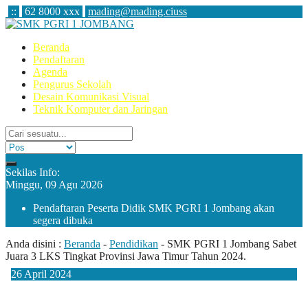
:
:
62 8000 xxx
mading@mading.ciuss
Beranda
Pendaftaran
Agenda
Pengurus Sekolah
Desain Komunikasi Visual
Teknik Komputer dan Jaringan
Sekilas Info:
Minggu, 09 Agu 2026
Pendaftaran Peserta Didik SMK PGRI 1 Jombang akan
segera dibuka
Anda disini :
Beranda
-
Pendidikan
-
SMK PGRI 1 Jombang Sabet
Juara 3 LKS Tingkat Provinsi Jawa Timur Tahun 2024.
26
April
2024