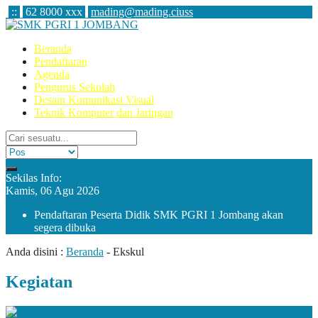
:
:
62 8000 xxx
mading@mading.ciuss
Beranda
Pendaftaran
Agenda
Pengurus Sekolah
Desain Komunikasi Visual
Teknik Komputer dan Jaringan
Sekilas Info:
Kamis, 06 Agu 2026
Pendaftaran Peserta Didik SMK PGRI 1 Jombang akan
segera dibuka
Anda disini :
Beranda
-
Ekskul
Kegiatan