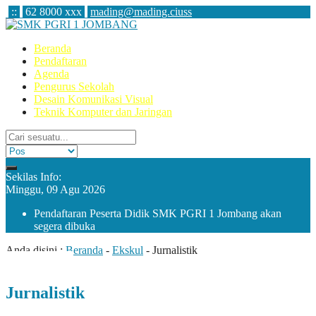
:
:
62 8000 xxx
mading@mading.ciuss
Beranda
Pendaftaran
Agenda
Pengurus Sekolah
Desain Komunikasi Visual
Teknik Komputer dan Jaringan
Sekilas Info:
Minggu, 09 Agu 2026
Pendaftaran Peserta Didik SMK PGRI 1 Jombang akan
segera dibuka
Anda disini :
Beranda
-
Ekskul
-
Jurnalistik
Jurnalistik