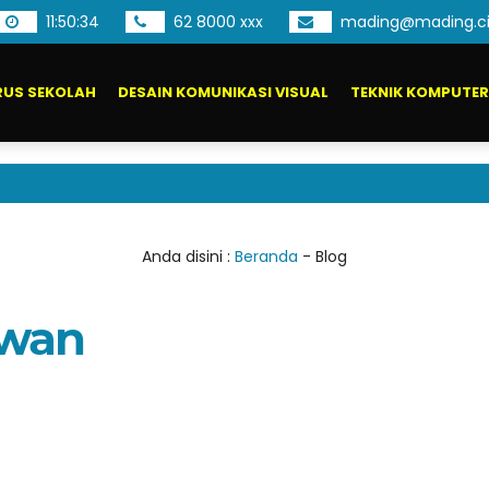
11
:
50
:
34
62 8000 xxx
mading@mading.ci
US SEKOLAH
DESAIN KOMUNIKASI VISUAL
TEKNIK KOMPUTER
Anda disini :
Beranda
-
Blog
4wan