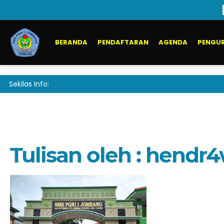
BERANDA
PENDAFTARAN
AGENDA
PENGUR
Sekilas Info:
Tulisan oleh : hendr