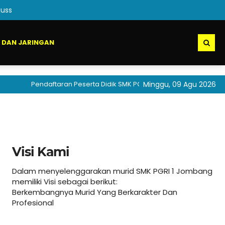
uss
 DAN JARINGAN
Pendaftaran Peserta Didik SMK PGRI 1 Jombang akan segera d
Minggu, 09 Agu 2026
Visi Kami
Dalam menyelenggarakan murid SMK PGRI 1 Jombang
memiliki Visi sebagai berikut:
Berkembangnya Murid Yang Berkarakter Dan
Profesional