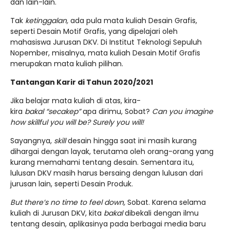
dan lain-lain.
Tak
ketinggalan,
ada pula mata kuliah Desain Grafis,
seperti Desain Motif Grafis, yang dipelajari oleh
mahasiswa Jurusan DKV. Di Institut Teknologi Sepuluh
Nopember, misalnya, mata kuliah Desain Motif Grafis
merupakan mata kuliah pilihan.
Tantangan Karir di Tahun 2020/2021
Jika belajar mata kuliah di atas, kira-
kira
bakal
“secakep”
apa dirimu, Sobat?
Can you imagine
how skillful you will be?
Surely you will!
Sayangnya,
skill
desain hingga saat ini masih kurang
dihargai dengan layak, terutama oleh orang-orang yang
kurang memahami tentang desain. Sementara itu,
lulusan DKV masih harus bersaing dengan lulusan dari
jurusan lain, seperti Desain Produk.
But there’s no time to feel down,
Sobat. Karena selama
kuliah di Jurusan DKV, kita
bakal
dibekali dengan ilmu
tentang desain, aplikasinya pada berbagai media baru