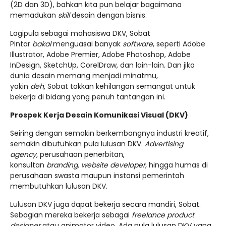
(2D dan 3D), bahkan kita pun belajar bagaimana
memadukan
skill
desain dengan bisnis.
Lagipula sebagai mahasiswa DKV, Sobat
Pintar
bakal
menguasai banyak
software
, seperti Adobe
Illustrator, Adobe Premier, Adobe Photoshop, Adobe
InDesign, SketchUp, CorelDraw, dan lain-lain. Dan jika
dunia desain memang menjadi minatmu,
yakin
deh,
Sobat takkan kehilangan semangat untuk
bekerja di bidang yang penuh tantangan ini.
Prospek Kerja Desain Komunikasi Visual (DKV)
Seiring dengan semakin berkembangnya industri kreatif,
semakin dibutuhkan pula lulusan DKV.
Advertising
agency,
perusahaan penerbitan,
konsultan
branding,
website developer,
hingga humas di
perusahaan swasta maupun instansi pemerintah
membutuhkan lulusan DKV.
Lulusan DKV juga dapat bekerja secara mandiri, Sobat.
Sebagian mereka bekerja sebagai
freelance product
designer
atau animator video. Ada pula lulusan DKV yang