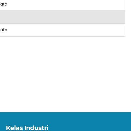
data
data
Kelas Industri