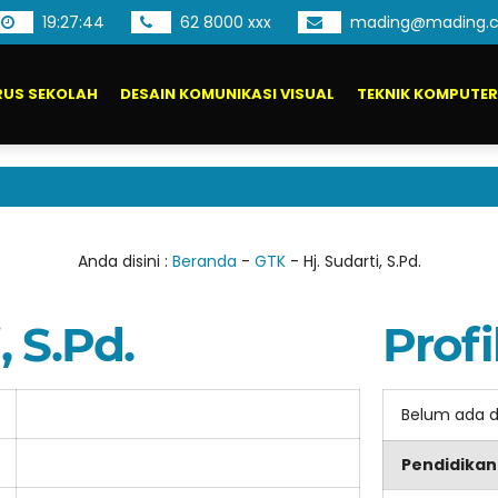
19
:
27
:
44
62 8000 xxx
mading@mading.c
US SEKOLAH
DESAIN KOMUNIKASI VISUAL
TEKNIK KOMPUTER
Anda disini :
Beranda
-
GTK
-
Hj. Sudarti, S.Pd.
, S.Pd.
Profi
Belum ada 
Pendidikan