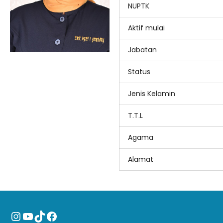
NUPTK
Aktif mulai
Jabatan
Status
Jenis Kelamin
T.T.L
Agama
Alamat
Instagram
YouTube
TikTok
Facebook