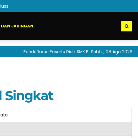
iuss
 DAN JARINGAN
Pendaftaran Peserta Didik SMK PGRI 1 Jombang akan seger
Sabtu, 08 Agu 2026
l Singkat
data