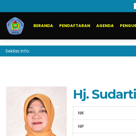
BERANDA
PENDAFTARAN
AGENDA
PENGUR
Sekilas Info:
Hj. Sudarti
NIK
NIP