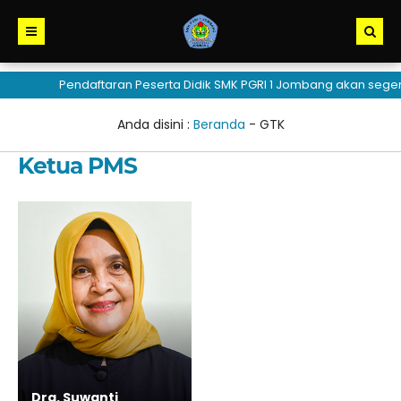
Pendaftaran Peserta Didik SMK PGRI 1 Jombang akan seger
Anda disini :
Beranda
-
GTK
Ketua PMS
Dra. Suwanti