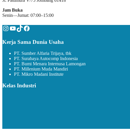
Jl. Pattimura V/75 Jombang 61418
Jam Buka
Senin—Jumat: 07:00–15:00
Instagram
YouTube
TikTok
Facebook
Kerja Sama Dunia Usaha
PT. Sumber Alfaria Trijaya, tbk
PT. Surabaya Autocomp Indonesia
PT. Bumi Menara Internusa Lamongan
PT. Millenium Muda Mandiri
PT. Mikro Madani Institute
Kelas Industri