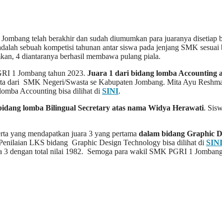
n Jombang telah berakhir dan sudah diumumkan para juaranya disetia
adalah sebuah kompetisi tahunan antar siswa pada jenjang SMK sesu
kan, 4 diantaranya berhasil membawa pulang piala.
PGRI 1 Jombang tahun 2023.
Juara 1 dari bidang lomba Accounting
rta dari SMK Negeri/Swasta se Kabupaten Jombang. Mita Ayu Reshma W
 lomba Accounting bisa dilihat di
SINI
.
idang lomba Bilingual Secretary atas nama
Widya Herawati
. Sis
rta yang mendapatkan juara 3 yang pertama
dalam bidang Graphic D
. Penilaian LKS bidang Graphic Design Technology bisa dilihat di
SIN
 3 dengan total nilai 1982. Semoga para wakil SMK PGRI 1 Jombang b