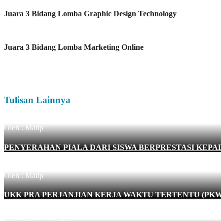
Juara 3
Bidang Lomba
Graphic Design Technology
Juara 3
Bidang Lomba Marketing Online
Tulisan Lainnya
Oleh : Malip
PENYERAHAN PIALA DARI SISWA BERPRESTASI KEPA
Oleh : Malip
UKK PRA PERJANJIAN KERJA WAKTU TERTENTU (PKWT