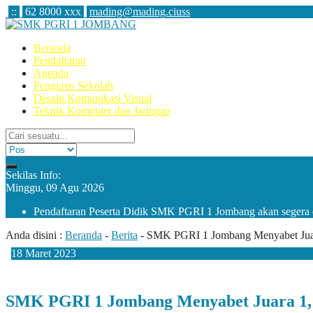
:
:
62 8000 xxx
mading@mading.ciuss
Beranda
Pendaftaran
Agenda
Pengurus Sekolah
Desain Komunikasi Visual
Teknik Komputer dan Jaringan
Sekilas Info:
Minggu, 09 Agu 2026
Pendaftaran Peserta Didik SMK PGRI 1 Jombang akan segera 
Anda disini :
Beranda
-
Berita
-
SMK PGRI 1 Jombang Menyabet Juar
18
Maret
2023
SMK PGRI 1 Jombang Menyabet Juara 1, 