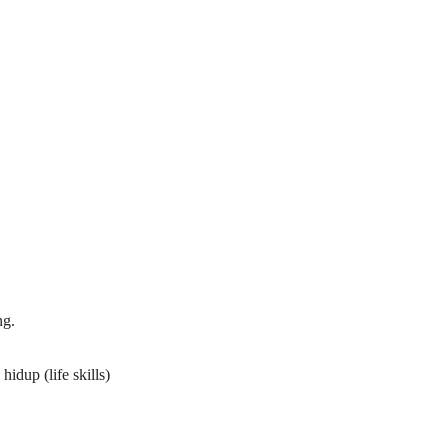
ng.
dup (life skills)