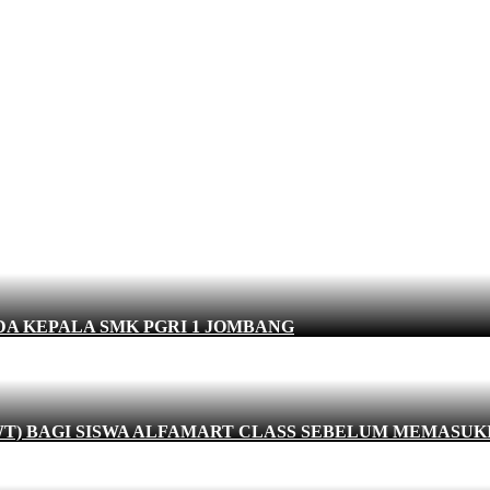
DA KEPALA SMK PGRI 1 JOMBANG
) BAGI SISWA ALFAMART CLASS SEBELUM MEMASUKI DU