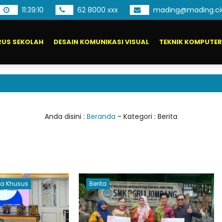
11
:
39
:
11
62 8000 xxx
mading@mading.ci
US SEKOLAH
DESAIN KOMUNIKASI VISUAL
TEKNIK KOMPUTER
Pend
Anda disini :
Beranda
- Kategori :
Berita
ja Khusus
Berita