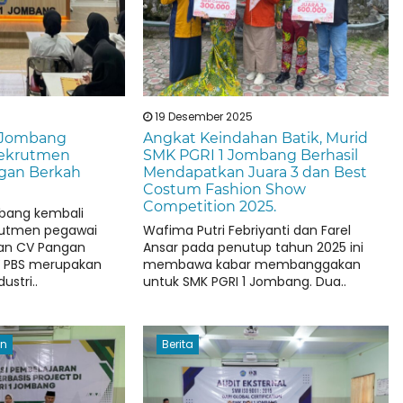
19 Desember 2025
 Jombang
Angkat Keindahan Batik, Murid
Rekrutmen
SMK PGRI 1 Jombang Berhasil
ngan Berkah
Mendapatkan Juara 3 dan Best
Costum Fashion Show
Competition 2025.
mbang kembali
rutmen pegawai
Wafima Putri Febriyanti dan Farel
an CV Pangan
Ansar pada penutup tahun 2025 ini
V PBS merupakan
membawa kabar membanggakan
ustri..
untuk SMK PGRI 1 Jombang. Dua..
an
Berita