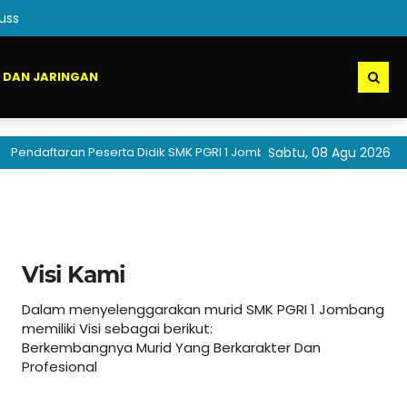
uss
 DAN JARINGAN
aftaran Peserta Didik SMK PGRI 1 Jombang akan segera dibuka
Sabtu, 08 Agu 2026
Visi Kami
Dalam menyelenggarakan murid SMK PGRI 1 Jombang
memiliki Visi sebagai berikut:
Berkembangnya Murid Yang Berkarakter Dan
Profesional