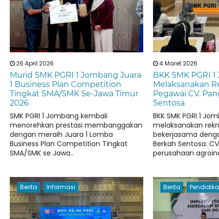
26 April 2026
4 Maret 2026
Murid SMK PGRI 1 Jombang Juara
BKK SMK PGRI 1
1 Business Plan Competition
Melaksanakan 
Tingkat SMA/SMK Se-Jawa Timur
Pegawai CV. Pa
2026
Sentosa
SMK PGRI 1 Jombang kembali
BKK SMK PGRI 1 Jo
menorehkan prestasi membanggakan
melaksanakan rek
dengan meraih Juara 1 Lomba
bekerjasama deng
Business Plan Competition Tingkat
Berkah Sentosa. C
SMA/SMK se Jawa..
perusahaan agroind
Berita
Informasi
Berita
Pendidik