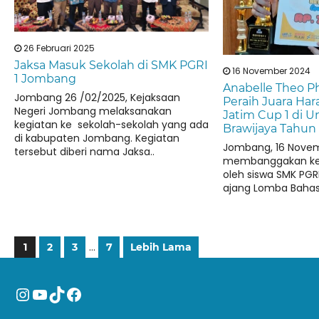
26 Februari 2025
Jaksa Masuk Sekolah di SMK PGRI
16 November 2024
1 Jombang
Anabelle Theo Ph
Jombang 26 /02/2025, Kejaksaan
Peraih Juara Har
Negeri Jombang melaksanakan
Jatim Cup 1 di Un
kegiatan ke sekolah-sekolah yang ada
Brawijaya Tahun
di kabupaten Jombang. Kegiatan
Jombang, 16 Novem
tersebut diberi nama Jaksa..
membanggakan kem
oleh siswa SMK PG
ajang Lomba Bahasa
…
1
2
3
7
Lebih Lama
Instagram
YouTube
TikTok
Facebook