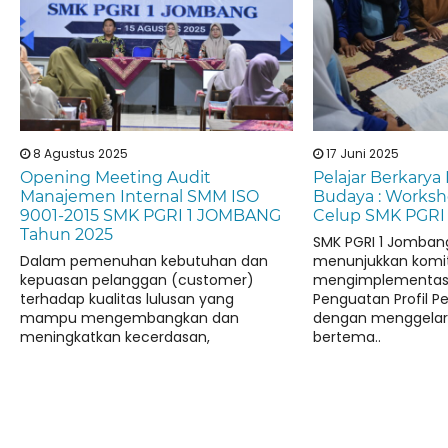
8 Agustus 2025
17 Juni 2025
Opening Meeting Audit
Pelajar Berkarya
Manajemen Internal SMM ISO
Budaya : Worksh
9001-2015 SMK PGRI 1 JOMBANG
Celup SMK PGRI
Tahun 2025
SMK PGRI 1 Jomban
Dalam pemenuhan kebutuhan dan
menunjukkan kom
kepuasan pelanggan (customer)
mengimplementasi
terhadap kualitas lulusan yang
Penguatan Profil Pe
mampu mengembangkan dan
dengan menggelar
meningkatkan kecerdasan,
bertema..
pengetahuan, serta keterampilan
untuk..