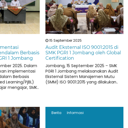
15 September 2025
mentasi
Audit Eksternal ISO 9001:2015 di
endalam Berbasis
SMK PGRI 1 Jombang oleh Global
GRI 1 Jombang
Certification
ember 2025. Dalam
Jombang, 15 September 2025 – SMK
an implementasi
PGRI 1 Jombang melaksanakan Audit
alam Berbasis
Eksternal Sistem Manajemen Mutu
ed Learning/PjBL)
(SMM) ISO 9001:2015 yang dilakukan..
ajar mengajar, SMK..
Berita
Informasi