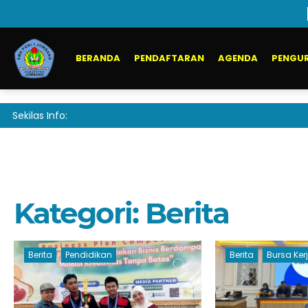
BERANDA
PENDAFTARAN
AGENDA
PENGUR
Sekilas Info:
Kategori:
Berita
Berita
Pendidikan
Berita
Bursa Ker