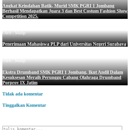
Angkat Keindahan Batik, Murid SMK PGRI 1 Jombang
Berhasil Mendapatkan Juara 3 dan Best Costum Fashion Show
Competition 2025.
Oleh : Malip
Penerimaan Mahasiswa PLP dari Universitas Negeri Surabaya
Oleh : Malip
Ekstra Drumband SMK PGRI 1 Jombang, Ikut Andil Dalam
Kesuksesan Meraih Perunggu Cabang Olahraga Drumband
Porprov IX Jatim
Tidak ada komentar
Tinggalkan Komentar