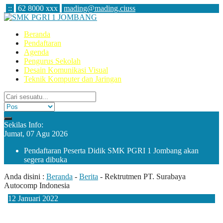
:
:
62 8000 xxx
mading@mading.ciuss
Beranda
Pendaftaran
Agenda
Pengurus Sekolah
Desain Komunikasi Visual
Teknik Komputer dan Jaringan
Sekilas Info:
Jumat, 07 Agu 2026
Pendaftaran Peserta Didik SMK PGRI 1 Jombang akan
segera dibuka
Anda disini :
Beranda
-
Berita
-
Rektrutmen PT. Surabaya
Autocomp Indonesia
12
Januari
2022