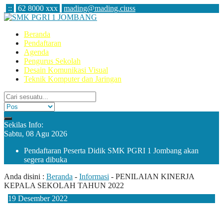
:
:
62 8000 xxx
mading@mading.ciuss
Beranda
Pendaftaran
Agenda
Pengurus Sekolah
Desain Komunikasi Visual
Teknik Komputer dan Jaringan
Sekilas Info:
Sabtu, 08 Agu 2026
Pendaftaran Peserta Didik SMK PGRI 1 Jombang akan
segera dibuka
Anda disini :
Beranda
-
Informasi
-
PENILAIAN KINERJA
KEPALA SEKOLAH TAHUN 2022
19
Desember
2022