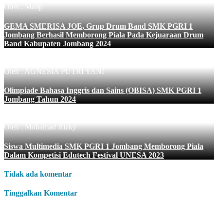
Oleh : Malip
GEMA SMERISA JOE, Grup Drum Band SMK PGRI 1
Jombang Berhasil Memborong Piala Pada Kejuaraan Drum
Band Kabupaten Jombang 2024
Oleh : AGNESIA PUTRI YANI
Olimpiade Bahasa Inggris dan Sains (OBISA) SMK PGRI 1
Jombang Tahun 2024
Oleh : Mohamad Rizky
Siswa Multimedia SMK PGRI 1 Jombang Memborong Piala
Dalam Kompetisi Edutech Festival UNESA 2023
Tidak ada komentar
Tinggalkan Komentar