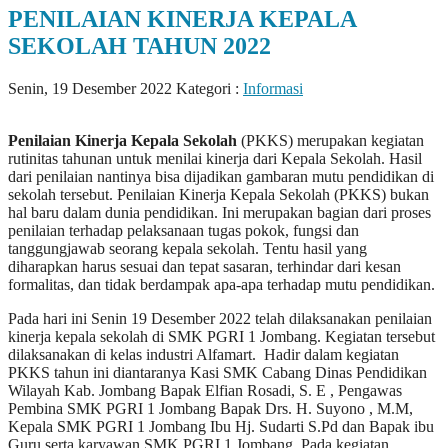
PENILAIAN KINERJA KEPALA
SEKOLAH TAHUN 2022
Senin, 19 Desember 2022
Kategori :
Informasi
Penilaian Kinerja Kepala Sekolah
(PKKS) merupakan kegiatan
rutinitas tahunan untuk menilai kinerja dari Kepala Sekolah. Hasil
dari penilaian nantinya bisa dijadikan gambaran mutu pendidikan di
sekolah tersebut. Penilaian Kinerja Kepala Sekolah (PKKS) bukan
hal baru dalam dunia pendidikan. Ini merupakan bagian dari proses
penilaian terhadap pelaksanaan tugas pokok, fungsi dan
tanggungjawab seorang kepala sekolah. Tentu hasil yang
diharapkan harus sesuai dan tepat sasaran, terhindar dari kesan
formalitas, dan tidak berdampak apa-apa terhadap mutu pendidikan.
Pada hari ini Senin 19 Desember 2022 telah dilaksanakan penilaian
kinerja kepala sekolah di SMK PGRI 1 Jombang. Kegiatan tersebut
dilaksanakan di kelas industri Alfamart. Hadir dalam kegiatan
PKKS tahun ini diantaranya Kasi SMK Cabang Dinas Pendidikan
Wilayah Kab. Jombang Bapak Elfian Rosadi, S. E , Pengawas
Pembina SMK PGRI 1 Jombang Bapak Drs. H. Suyono , M.M,
Kepala SMK PGRI 1 Jombang Ibu Hj. Sudarti S.Pd dan Bapak ibu
Guru serta karyawan SMK PGRI 1 Jombang. Pada kegiatan