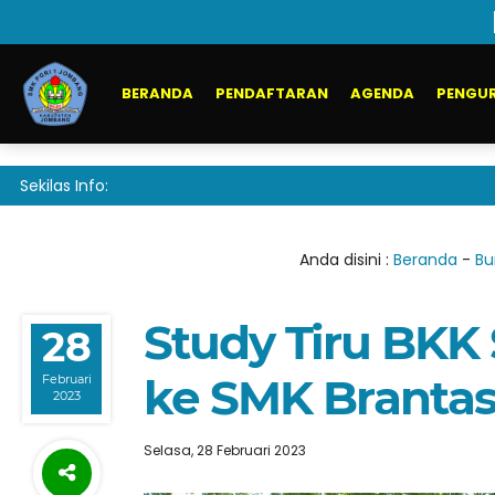
BERANDA
PENDAFTARAN
AGENDA
PENGUR
Sekilas Info:
Anda disini :
Beranda
-
Bu
Study Tiru BKK
28
ke SMK Brantas
Februari
2023
Selasa, 28 Februari 2023