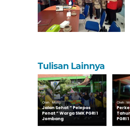
Tulisan Lainnya
Oleh : Malip
Oleh : M
Jalan Sehat ” Pelepas
Perk
Penat ” Warga SMK PGRI 1
Tahun
Jombang
PGRI 