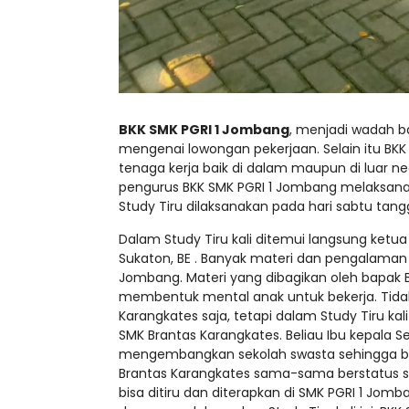
BKK SMK PGRI 1 Jombang
, menjadi wadah b
mengenai lowongan pekerjaan. Selain itu B
tenaga kerja baik di dalam maupun di luar ne
pengurus BKK SMK PGRI 1 Jombang melaksanak
Study Tiru dilaksanakan pada hari sabtu tangg
Dalam Study Tiru kali ditemui langsung ket
Sukaton, BE . Banyak materi dan pengalaman
Jombang. Materi yang dibagikan oleh bapak
membentuk mental anak untuk bekerja. Tida
Karangkates saja, tetapi dalam Study Tiru k
SMK Brantas Karangkates. Beliau Ibu kepala
mengembangkan sekolah swasta sehingga bis
Brantas Karangkates sama-sama berstatus 
bisa ditiru dan diterapkan di SMK PGRI 1 Jo