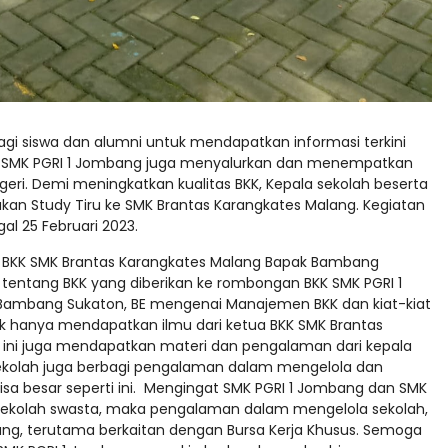
agi siswa dan alumni untuk mendapatkan informasi terkini
KK SMK PGRI 1 Jombang juga menyalurkan dan menempatkan
geri. Demi meningkatkan kualitas BKK, Kepala sekolah beserta
an Study Tiru ke SMK Brantas Karangkates Malang. Kegiatan
al 25 Februari 2023.
ua BKK SMK Brantas Karangkates Malang Bapak Bambang
 tentang BKK yang diberikan ke rombongan BKK SMK PGRI 1
 Bambang Sukaton, BE mengenai Manajemen BKK dan kiat-kiat
k hanya mendapatkan ilmu dari ketua BKK SMK Brantas
ali ini juga mendapatkan materi dan pengalaman dari kepala
 Sekolah juga berbagi pengalaman dalam mengelola dan
a besar seperti ini. Mengingat SMK PGRI 1 Jombang dan SMK
sekolah swasta, maka pengalaman dalam mengelola sekolah,
mbang, terutama berkaitan dengan Bursa Kerja Khusus. Semoga