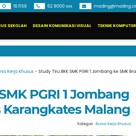
16
:
12
:
00
62 8000 xxx
mading@mading.ci
US SEKOLAH
DESAIN KOMUNIKASI VISUAL
TEKNIK KOMPUTER
Pendaf
rsa Kerja Khusus
-
Study Tiru BKK SMK PGRI 1 Jombang ke SMK Br
 SMK PGRI 1 Jombang
 Karangkates Malang
Kategori :
Bursa Kerja Khusus