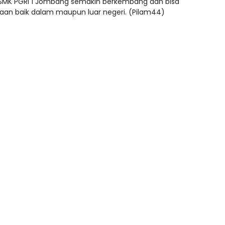
KK SMK PGRI 1 Jombang semakin berkembang dan bisa
an baik dalam maupun luar negeri. (Pilam44)