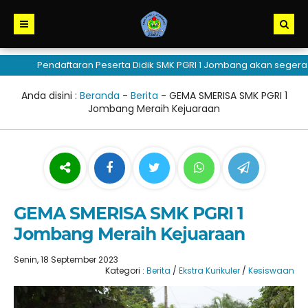
Pendaftaran Peserta Didik SMK PGRI 1 Jombang akan segera dib
Anda disini :
Beranda
-
Berita
-
GEMA SMERISA SMK PGRI 1
Jombang Meraih Kejuaraan
GEMA SMERISA SMK PGRI 1
Jombang Meraih Kejuaraan
Senin, 18 September 2023
Kategori :
Berita
/
Ekstra Kurikuler
/
Kesiswaan