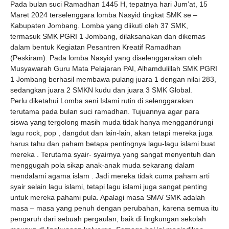
Pada bulan suci Ramadhan 1445 H, tepatnya hari Jum’at, 15
Maret 2024 terselenggara lomba Nasyid tingkat SMK se –
Kabupaten Jombang. Lomba yang diikuti oleh 37 SMK,
termasuk SMK PGRI 1 Jombang, dilaksanakan dan dikemas
dalam bentuk Kegiatan Pesantren Kreatif Ramadhan
(Peskiram). Pada lomba Nasyid yang diselenggarakan oleh
Musyawarah Guru Mata Pelajaran PAI, Alhamdulillah SMK PGRI
1 Jombang berhasil membawa pulang juara 1 dengan nilai 283,
sedangkan juara 2 SMKN kudu dan juara 3 SMK Global.
Perlu diketahui Lomba seni Islami rutin di selenggarakan
terutama pada bulan suci ramadhan. Tujuannya agar para
siswa yang tergolong masih muda tidak hanya menggandrungi
lagu rock, pop , dangdut dan lain-lain, akan tetapi mereka juga
harus tahu dan paham betapa pentingnya lagu-lagu islami buat
mereka . Terutama syair- syairnya yang sangat menyentuh dan
menggugah pola sikap anak-anak muda sekarang dalam
mendalami agama islam . Jadi mereka tidak cuma paham arti
syair selain lagu islami, tetapi lagu islami juga sangat penting
untuk mereka pahami pula. Apalagi masa SMA/ SMK adalah
masa – masa yang penuh dengan perubahan, karena semua itu
pengaruh dari sebuah pergaulan, baik di lingkungan sekolah