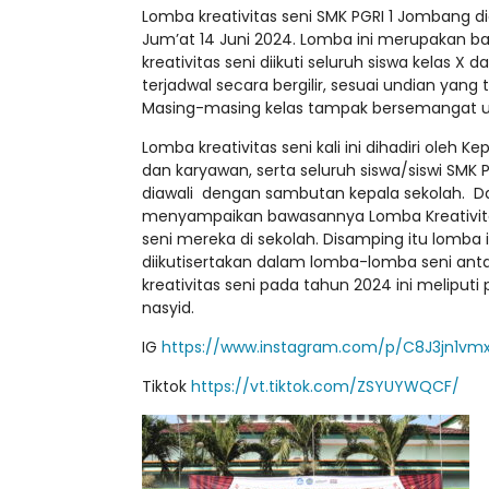
Lomba kreativitas seni SMK PGRI 1 Jombang di
Jum’at 14 Juni 2024. Lomba ini merupakan b
kreativitas seni diikuti seluruh siswa kelas X
terjadwal secara bergilir, sesuai undian yan
Masing-masing kelas tampak bersemangat u
Lomba kreativitas seni kali ini dihadiri oleh K
dan karyawan, serta seluruh siswa/siswi SMK
diawali dengan sambutan kepala sekolah. Dala
menyampaikan bawasannya Lomba Kreativitas
seni mereka di sekolah. Disamping itu lomba 
diikutisertakan dalam lomba-lomba seni ant
kreativitas seni pada tahun 2024 ini meliput
nasyid.
IG
https://www.instagram.com/p/C8J3jn1vm
Tiktok
https://vt.tiktok.com/ZSYUYWQCF/