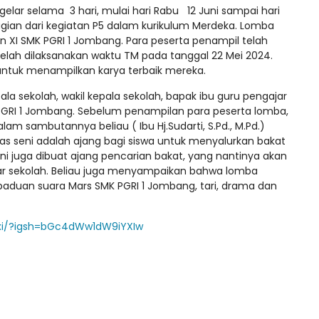
gelar selama 3 hari, mulai hari Rabu 12 Juni sampai hari
agian dari kegiatan P5 dalam kurikulum Merdeka. Lomba
 dan XI SMK PGRI 1 Jombang. Para peserta penampil telah
g telah dilaksanakan waktu TM pada tanggal 22 Mei 2024.
ntuk menampilkan karya terbaik mereka.
epala sekolah, wakil kepala sekolah, bapak ibu guru pengajar
 PGRI 1 Jombang. Sebelum penampilan para peserta lomba,
m sambutannya beliau ( Ibu Hj.Sudarti, S.Pd., M.Pd.)
 seni adalah ajang bagi siswa untuk menyalurkan bakat
ini juga dibuat ajang pencarian bakat, yang nantinya akan
ar sekolah. Beliau juga menyampaikan bahwa lomba
i paduan suara Mars SMK PGRI 1 Jombang, tari, drama dan
xi/?igsh=bGc4dWw1dW9iYXIw