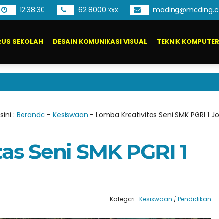
12
:
38
:
31
62 8000 xxx
mading@mading.ci
US SEKOLAH
DESAIN KOMUNIKASI VISUAL
TEKNIK KOMPUTER
Pendaf
sini :
Beranda
-
Kesiswaan
-
Lomba Kreativitas Seni SMK PGRI 1 
tas Seni SMK PGRI 1
Kategori :
Kesiswaan
/
Pendidikan