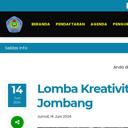
BERANDA
PENDAFTARAN
AGENDA
PENGUR
Sekilas Info:
Anda di
Lomba Kreativi
14
Jombang
Juni
2024
Jumat, 14 Juni 2024