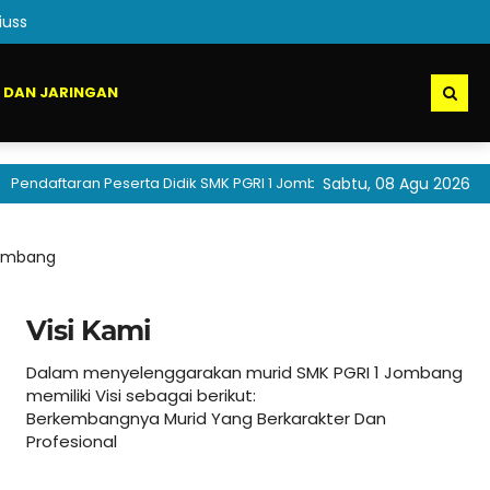
uss
 DAN JARINGAN
taran Peserta Didik SMK PGRI 1 Jombang akan segera dibuka
Sabtu, 08 Agu 2026
Jombang
Visi Kami
Dalam menyelenggarakan murid SMK PGRI 1 Jombang
memiliki Visi sebagai berikut:
Berkembangnya Murid Yang Berkarakter Dan
Profesional