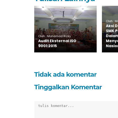
Oleh : M
Aksi 
SMK P
Dala
Oleh : Mohamad Rizky
Audit Eksternal ISO
Menya
9001:2015
Nasio
Tidak ada komentar
Tinggalkan Komentar