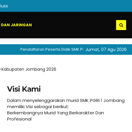
iuss
 DAN JARINGAN
Pendaftaran Peserta Didik SMK PGRI 1 Jombang akan segera di
Jumat, 07 Agu 2026
Se-Kabupaten Jombang 2026
Visi Kami
Dalam menyelenggarakan murid SMK PGRI 1 Jombang
memiliki Visi sebagai berikut:
Berkembangnya Murid Yang Berkarakter Dan
Profesional