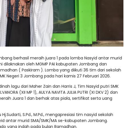
bang berhasil meraih juara 1 pada lomba Nasyid antar murid
ni dilaknakan oleh MGMP PAI kabupaten Jombang dan
madhan ( Paskiram ). Lomba yang diikuti 36 tim dari sekolah
MK Negeri 3 Jombang pada hari kamis 27 Februari 2026.
ah lagu dari Maher Zain dan Harris J, Tim Nasyid putri SMK
VANORA (XII MP 1), AULYA NAVITA JULIA PUTRI (XI DKV 2) dan
eraih Juara 1 dan berhak atas piala, sertifikat serta uang
j.Sudarti, S.Pd., M.Pd., mengapresiasi tim nasyid sekolah
syid antar murid SMA/SMK/MA se-kabupaten Jombang.
kado yang indah pada bulan Ramadhan.