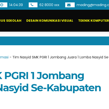
14
:
04
:
39
62 8000 xxx
mading@mading.c
US SEKOLAH
DESAIN KOMUNIKASI VISUAL
TEKNIK KOMPUTER
rmasi
-
Tim Nasyid SMK PGRI 1 Jombang Juara 1 Lomba Nasyid 
K PGRI 1 Jombang
Nasyid Se-Kabupaten