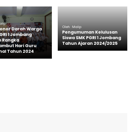
alip
Oleh : Malip
Donor Darah Warga
Pengumuman Kelulusan
GRI 1 Jombang
Siswa SMK PGRI 1 Jombang
m Rangka
Tahun Ajaran 2024/2025
mbut Hari Guru
nal Tahun 2024