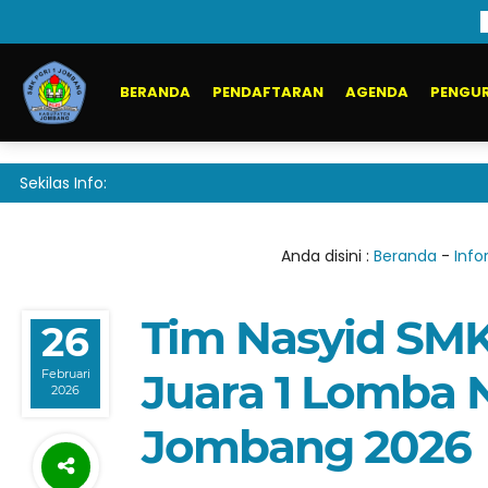
BERANDA
PENDAFTARAN
AGENDA
PENGUR
Sekilas Info:
Anda disini :
Beranda
-
Info
Tim Nasyid SM
26
Juara 1 Lomba 
Februari
2026
Jombang 2026