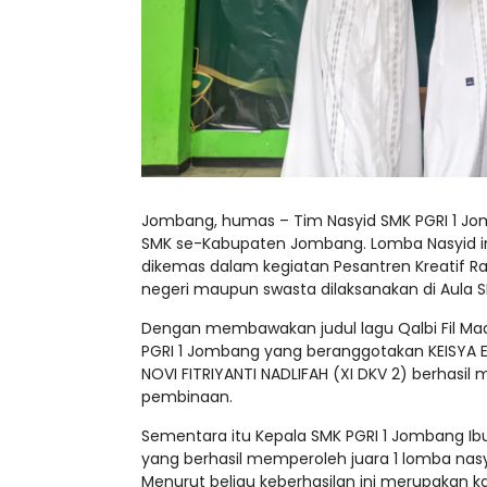
Jombang, humas – Tim Nasyid SMK PGRI 1 Jom
SMK se-Kabupaten Jombang. Lomba Nasyid i
dikemas dalam kegiatan Pesantren Kreatif Ra
negeri maupun swasta dilaksanakan di Aula S
Dengan membawakan judul lagu Qalbi Fil Madin
PGRI 1 Jombang yang beranggotakan KEISYA EL
NOVI FITRIYANTI NADLIFAH (XI DKV 2) berhasil m
pembinaan.
Sementara itu Kepala SMK PGRI 1 Jombang Ibu H
yang berhasil memperoleh juara 1 lomba na
Menurut beliau keberhasilan ini merupakan 