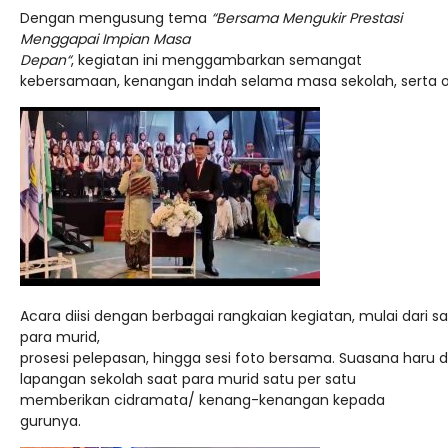
Dengan
mengusung
tema
“Bersama Mengukir Prestasi
Menggapai Impian Masa
Depan
“
,
kegiatan
ini
menggambarkan
semangat
kebersamaan,
kenangan
indah
selama
masa
sekolah,
serta
Acara
diisi
dengan
berbagai
rangkaian
kegiatan,
mulai
dari
s
para murid
,
prosesi
pelepasan,
hingga
sesi
foto
bersama.
Suasana
haru
lapangan sekolah
saat
para murid
satu per satu
memberikan cidramata/ kenang-kenangan kepada
gurunya.