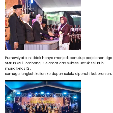
Purnawiyata
ini
tidak
hanya
menjadi
penutup
perjalanan
tig
SMK PGRI 1 Jombang
.
Selamat
dan
sukses
untuk
seluruh
murid
kelas
12 ,
semoga
langkah
kalian
ke
depan
selalu
dipenuhi
keberanian,