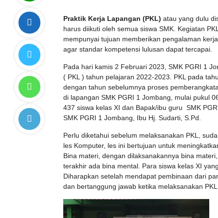
Praktik Kerja Lapangan (PKL)
atau yang dulu di
harus diikuti oleh semua siswa SMK. Kegiatan PKL 
mempunyai tujuan memberikan pengalaman kerja 
agar standar kompetensi lulusan dapat tercapai.
Pada hari kamis 2 Februari 2023, SMK PGRI 1 J
( PKL ) tahun pelajaran 2022-2023. PKL pada tah
dengan tahun sebelumnya proses pemberangkatan
di lapangan SMK PGRI 1 Jombang, mulai pukul 06.
437 siswa kelas XI dan Bapak/ibu guru SMK PGRI
SMK PGRI 1 Jombang, Ibu Hj. Sudarti, S.Pd.
Perlu diketahui sebelum melaksanakan PKL, sudah
les Komputer, les ini bertujuan untuk meningkatk
Bina materi, dengan dilaksanakannya bina materi
terakhir ada bina mental. Para siswa kelas XI ya
Diharapkan setelah mendapat pembinaan dari para 
dan bertanggung jawab ketika melaksanakan PKL