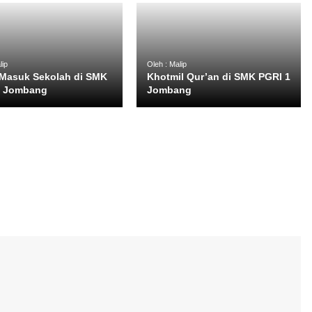
lip
Oleh : Malip
Masuk Sekolah di SMK
Khotmil Qur’an di SMK PGRI 1
1 Jombang
Jombang