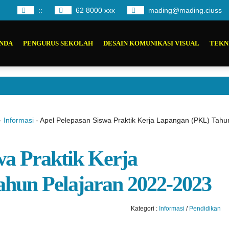
:
:
62 8000 xxx
mading@mading.ciuss
NDA
PENGURUS SEKOLAH
DESAIN KOMUNIKASI VISUAL
TEKN
-
Informasi
-
Apel Pelepasan Siswa Praktik Kerja Lapangan (PKL) Tahu
wa Praktik Kerja
hun Pelajaran 2022-2023
Kategori :
Informasi
/
Pendidikan