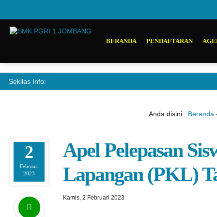
BERANDA
PENDAFTARAN
AGE
Sekilas Info:
Anda disini :
Beranda
Apel Pelepasan Sis
2
Februari
Lapangan (PKL) Ta
2023
Kamis, 2 Februari 2023