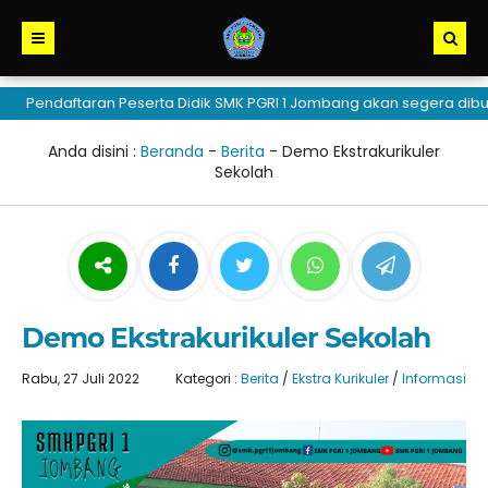
Pendaftaran Peserta Didik SMK PGRI 1 Jombang akan segera dibuka
Anda disini :
Beranda
-
Berita
-
Demo Ekstrakurikuler
Sekolah
Demo Ekstrakurikuler Sekolah
Rabu, 27 Juli 2022
Kategori :
Berita
/
Ekstra Kurikuler
/
Informasi