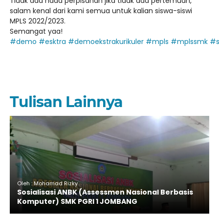
Tidak ada nada perpisahan jika tidak ada pertemuan,
salam kenal dari kami semua untuk kalian siswa-siswi
MPLS 2022/2023.
Semangat yaa!
#demo
#esktra
#demoekstrakurikuler
#mpls
#mplssmk
#
Tulisan Lainnya
Oleh : Mohamad Rizky
Sosialisasi ANBK (Assessmen Nasional Berbasis
Komputer) SMK PGRI 1 JOMBANG