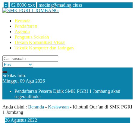
:
:
62 8000 xxx
mading@mading.ciuss
Beranda
Pendaftaran
Agenda
Pengurus Sekolah
Desain Komunikasi Visual
Teknik Komputer dan Jaringan
Sekilas Info:
Minggu, 09 Agu 2026
Pendaftaran Peserta Didik SMK PGRI 1 Jombang akan
segera dibuka
Anda disini :
Beranda
-
Kesiswaan
-
Khotmil Qur’an di SMK PGRI
1 Jombang
26
Agustus
2022