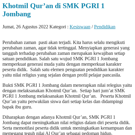
Khotmil Qur’an di SMK PGRI 1
Jombang
Jumat, 26 Agustus 2022
Kategori :
Kesiswaan
/
Pendidikan
Perubahan zaman pasti akan terjadi. Kita harus selalu mengikuti
perubahan zaman, agar tidak tertinggal. Menyiapkan generasi yang
tangguh terhadap perubahan zaman merupakan kewajiban setiap
satuan pendidikan. Salah satu wujud SMK PGRI 1 Jombang
memperkuat generasi muda yaitu dengan memperkuat karakter
peserta didik. Salah satu elemen penguatan pendidikan karakter
yaitu nilai religius yang sejalan dengan profil pelajar pancasila.
Bukti SMK PGRI 1 Jombang dalam menerapkan nilai relegius yaitu
dengan melaksanakan Khotmil Qur’an. Setiap hari jum’at SMK
PGRI 1 Jombang melaksanakan Khotmil Qur’an. Peserta Khotmil
Qur’an yaitu perwakilan siswa dari setiap kelas dan didampingi
bapak ibu guru.
Diharapkan dengan adanya Khotmil Qur’an, SMK PGRI 1
Jombang dapat meningkatkan nilai religius dalam diri peserta didik.
Serta memotifasi peserta didik untuk meningkatkan kemampuan dan
memegang teguh nilai Al Qur’an sebagai pedoman hidup.