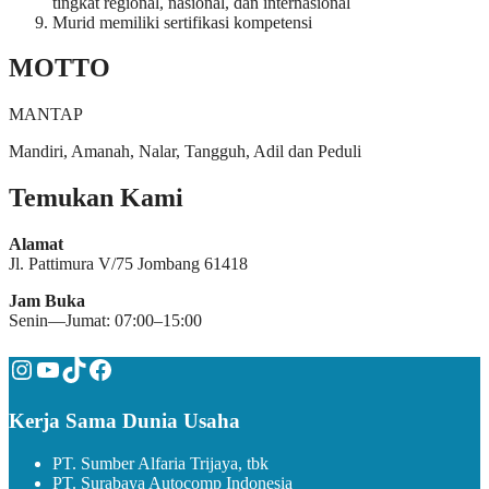
tingkat regional, nasional, dan internasional
Murid memiliki sertifikasi kompetensi
MOTTO
MANTAP
Mandiri, Amanah, Nalar, Tangguh, Adil dan Peduli
Temukan Kami
Alamat
Jl. Pattimura V/75 Jombang 61418
Jam Buka
Senin—Jumat: 07:00–15:00
Instagram
YouTube
TikTok
Facebook
Kerja Sama Dunia Usaha
PT. Sumber Alfaria Trijaya, tbk
PT. Surabaya Autocomp Indonesia