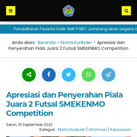
Pendaftaran Peserta Didik SMK PGRI 1 Jombang akan segera dibu
Anda disini :
Beranda
-
Ekstra Kurikuler
-
Apresiasi dan
Penyerahan Piala Juara 2 Futsal SMEKENMO Competition
Apresiasi dan Penyerahan Piala
Juara 2 Futsal SMEKENMO
Competition
Senin, 19 September 2022
Kategori :
Ekstra Kurikuler
/
Informasi
/
Kesiswaan