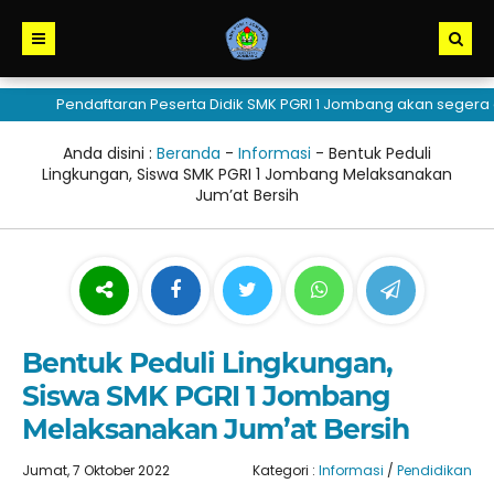
Pendaftaran Peserta Didik SMK PGRI 1 Jombang akan segera dibuk
Anda disini :
Beranda
-
Informasi
-
Bentuk Peduli
Lingkungan, Siswa SMK PGRI 1 Jombang Melaksanakan
Jum’at Bersih
Bentuk Peduli Lingkungan,
Siswa SMK PGRI 1 Jombang
Melaksanakan Jum’at Bersih
Jumat, 7 Oktober 2022
Kategori :
Informasi
/
Pendidikan