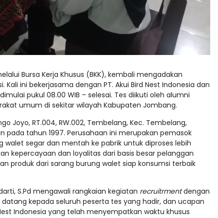
elalui Bursa Kerja Khusus (BKK), kembali mengadakan
. Kali ini bekerjasama dengan PT. Akui Bird Nest Indonesia dan
mulai pukul 08.00 WIB – selesai. Tes diikuti oleh alumni
arakat umum di sekitar wilayah Kabupaten Jombang.
 Singo Joyo, RT.004, RW.002, Tembelang, Kec. Tembelang,
an pada tahun 1997. Perusahaan ini merupakan pemasok
 walet segar dan mentah ke pabrik untuk diproses lebih
tkan kepercayaan dan loyalitas dari basis besar pelanggan
n produk dari sarang burung walet siap konsumsi terbaik
darti, S.Pd mengawali rangkaian kegiatan
recruitrment
dengan
atang kepada seluruh peserta tes yang hadir, dan ucapan
i Nest Indonesia yang telah menyempatkan waktu khusus