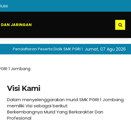
uss
 DAN JARINGAN
endaftaran Peserta Didik SMK PGRI 1 Jombang akan segera dibuka
Jumat, 07 Agu 2026
 PGRI 1 Jombang
Visi Kami
Dalam menyelenggarakan murid SMK PGRI 1 Jombang
memiliki Visi sebagai berikut:
Berkembangnya Murid Yang Berkarakter Dan
Profesional