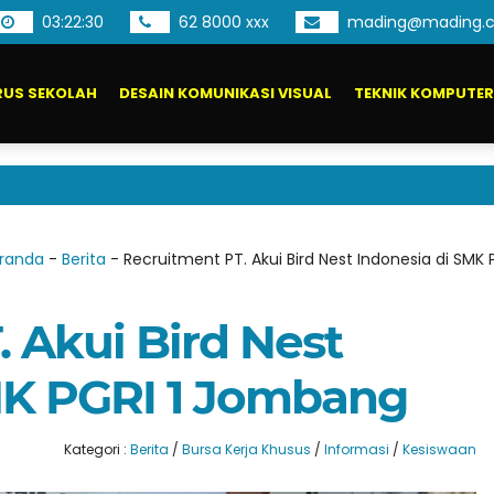
03
:
22
:
31
62 8000 xxx
mading@mading.ci
US SEKOLAH
DESAIN KOMUNIKASI VISUAL
TEKNIK KOMPUTER
P
randa
-
Berita
-
Recruitment PT. Akui Bird Nest Indonesia di SMK
 Akui Bird Nest
MK PGRI 1 Jombang
Kategori :
Berita
/
Bursa Kerja Khusus
/
Informasi
/
Kesiswaan