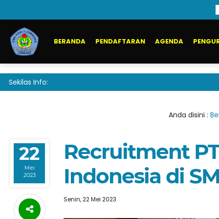
BERANDA
PENDAFTARAN
AGENDA
PENGUR
Sekilas Info:
Anda disini :
Be
Recruitment PT.
22
Indonesia di S
Mei
2023
Senin, 22 Mei 2023