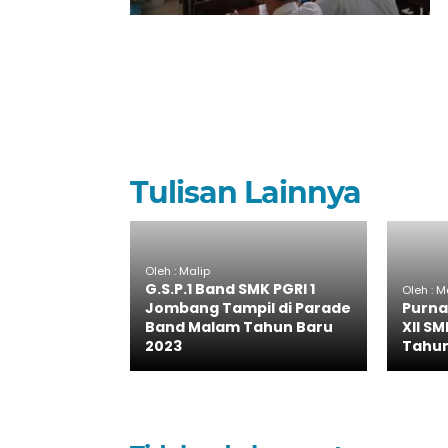
Tulisan Lainnya
Oleh : Malip
G.S.P.1 Band SMK PGRI 1
Oleh : M
Jombang Tampil di Parade
Purna
Band Malam Tahun Baru
XII S
2023
Tahun