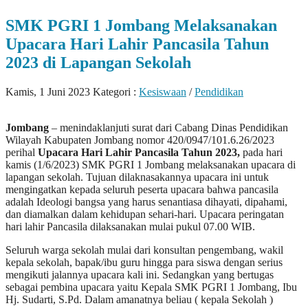
SMK PGRI 1 Jombang Melaksanakan
Upacara Hari Lahir Pancasila Tahun
2023 di Lapangan Sekolah
Kamis, 1 Juni 2023
Kategori :
Kesiswaan
/
Pendidikan
Jombang
– menindaklanjuti surat dari Cabang Dinas Pendidikan
Wilayah Kabupaten Jombang nomor 420/0947/101.6.26/2023
perihal
Upacara Hari Lahir Pancasila Tahun 2023,
pada hari
kamis (1/6/2023) SMK PGRI 1 Jombang melaksanakan upacara di
lapangan sekolah. Tujuan dilaknasakannya upacara ini untuk
mengingatkan kepada seluruh peserta upacara bahwa pancasila
adalah Ideologi bangsa yang harus senantiasa dihayati, dipahami,
dan diamalkan dalam kehidupan sehari-hari. Upacara peringatan
hari lahir Pancasila dilaksanakan mulai pukul 07.00 WIB.
Seluruh warga sekolah mulai dari konsultan pengembang, wakil
kepala sekolah, bapak/ibu guru hingga para siswa dengan serius
mengikuti jalannya upacara kali ini. Sedangkan yang bertugas
sebagai pembina upacara yaitu Kepala SMK PGRI 1 Jombang, Ibu
Hj. Sudarti, S.Pd. Dalam amanatnya beliau ( kepala Sekolah )