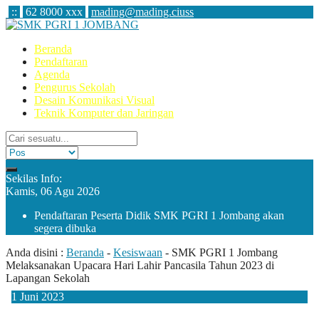
:
:
62 8000 xxx
mading@mading.ciuss
Beranda
Pendaftaran
Agenda
Pengurus Sekolah
Desain Komunikasi Visual
Teknik Komputer dan Jaringan
Sekilas Info:
Kamis, 06 Agu 2026
Pendaftaran Peserta Didik SMK PGRI 1 Jombang akan
segera dibuka
Anda disini :
Beranda
-
Kesiswaan
-
SMK PGRI 1 Jombang
Melaksanakan Upacara Hari Lahir Pancasila Tahun 2023 di
Lapangan Sekolah
1
Juni
2023