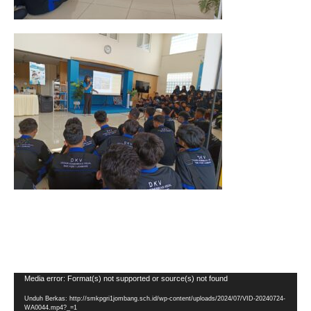
Pemutar
Media error: Format(s) not supported or source(s) not found
Video
Unduh Berkas: http://smkpgri1jombang.sch.id/wp-content/uploads/2024/07/VID-20240724-
WA0044.mp4?_=1