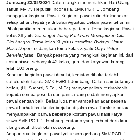
Jombang 23/08/2024
Dalam rangka memeriahkan Hari Ulang
Tahun Ke- 79 Republik Indonesia, SMK PGRI 1 Jombang
menggelar kegiatan Pawai. Kegiatan pawai rutin dilaksanakan
setiap tahun, tepatnya di bulan Agustus. Dalam pawai tahun ini
Pihak panitia menentukan beberapa tema. Tema kegiatan Pawai
kelas XII yaitu
Semangat Juang Pahlawan Mewujudkan Cita-
Cita bangsa
. Tema kelas XI yaitu
Lestarikan Budaya Untuk
Masa Depan
, sedangkan tema kelas X yaitu
Gaya Hidup
Berkelanjutan
. Banyak peserta yang mengikuti kegiatan ini, dari
unsur siswa sebanyak 42 kelas, guru dan karyawan kurang
lebih 100 orang.
Sebelum kegiatan pawai dimulai, kegiatan dibuka terlebih
dahulu oleh kepala SMK PGRI 1 Jombang. Dalam sambutannya
beliau, (Hj. Sudarti, S.Pd., M.Pd) menyampaikan terimakasih
kepada semua peserta dan panitia yang sudah menyiapkan
pawai dengan baik. Beliau juga menyampaikan agar peserta
pawai berhati-hati ketika berjalan di jalan raya. Terakhir beliau
menyampaikan bahwa beberapa kostum pawai hasil karya
siswa SMK PGRI 1 Jombang terutama yang terbuat dari daur
ulang sudah dibeli oleh seseorang.
Adapun rute kegiatan pawai yaitu start gerbang SMK PGRI 1