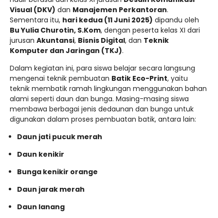
Visual (DKV)
dan
Manajemen Perkantoran
.
Sementara itu,
hari kedua (11 Juni 2025)
dipandu oleh
Bu Yulia Churotin, S.Kom
, dengan peserta kelas XI dari
jurusan
Akuntansi
,
Bisnis Digital
, dan
Teknik
Komputer dan Jaringan (TKJ)
.
Dalam kegiatan ini, para siswa belajar secara langsung
mengenai teknik pembuatan
Batik Eco-Print
, yaitu
teknik membatik ramah lingkungan menggunakan bahan
alami seperti daun dan bunga. Masing-masing siswa
membawa berbagai jenis dedaunan dan bunga untuk
digunakan dalam proses pembuatan batik, antara lain:
Daun jati pucuk merah
Daun kenikir
Bunga kenikir orange
Daun jarak merah
Daun lanang