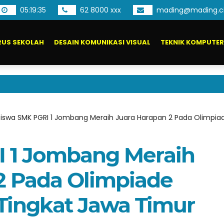
05
:
19
:
36
62 8000 xxx
mading@mading.c
US SEKOLAH
DESAIN KOMUNIKASI VISUAL
TEKNIK KOMPUTER
Siswa SMK PGRI 1 Jombang Meraih Juara Harapan 2 Pada Olimpiad
I 1 Jombang Meraih
2 Pada Olimpiade
 Tingkat Jawa Timur