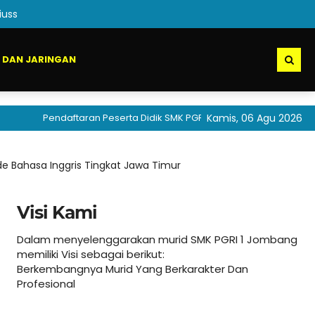
iuss
 DAN JARINGAN
Pendaftaran Peserta Didik SMK PGRI 1 Jombang akan segera dibuk
Kamis, 06 Agu 2026
e Bahasa Inggris Tingkat Jawa Timur
Visi Kami
Dalam menyelenggarakan murid SMK PGRI 1 Jombang
memiliki Visi sebagai berikut:
Berkembangnya Murid Yang Berkarakter Dan
Profesional