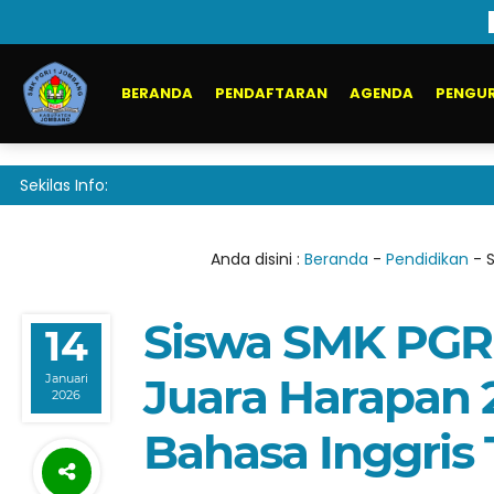
BERANDA
PENDAFTARAN
AGENDA
PENGUR
Sekilas Info:
Anda disini :
Beranda
-
Pendidikan
-
Siswa SMK PGR
14
Juara Harapan 
Januari
2026
Bahasa Inggris