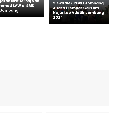
atan Isra’ Mi’raj Nabi
Siswa SMK PGRI 1 Jombang
mmad SAW di SMK
Juara 1 Lempar Cakram
1 Jombang
Kejurkab Atletik Jombang
2024