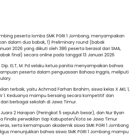
mbimbing peserta lomba SMK PGRI 1 Jombang, menyampaikan
akan dalam dua babak, 1) Preliminary round (babak
uari 2026 yang diikuti oleh 386 peserta berasal dari SMA,
abak final) secara online pada tanggal 13 Januari 2026
 Dip. ELT, M. Pd selaku ketua panitia menyampaikan bahwa
mampuan peserta dalam penguasaan Bahasa Inggris, meliputi
ulary.
n terbaik, yaitu Achmad Farhan Ibrahim, siswa kelas X AKL 1,
 DKV 1. Keduanya mampu bersaing secara kompetitif dan
 dari berbagai sekolah di Jawa Timur.
uara 2 Harapan (Peringkat 5 sepuluh besar), dan Nur Byan
a Finalis perwakilan tiap Kabupaten/Kota se Jawa Timur
a keras, serta kemampuan akademik siswa SMK PGRI 1 Jombang
sekaligus menunjukkan bahwa siswa SMK PGRI 1 Jombang mampu