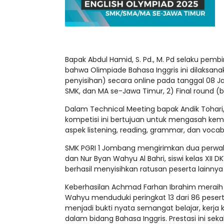
Bapak Abdul Hamid, S. Pd., M. Pd selaku pe
bahwa Olimpiade Bahasa Inggris ini dilaksan
penyisihan) secara online pada tanggal 08 Jan
SMK, dan MA se-Jawa Timur, 2) Final round (b
Dalam Technical Meeting bapak Andik Tohari,
kompetisi ini bertujuan untuk mengasah ke
aspek listening, reading, grammar, dan vocab
SMK PGRI 1 Jombang mengirimkan dua perwakila
dan Nur Byan Wahyu Al Bahri, siswi kelas XII
berhasil menyisihkan ratusan peserta lainnya
Keberhasilan Achmad Farhan Ibrahim meraih J
Wahyu menduduki peringkat 13 dari 86 pesert
menjadi bukti nyata semangat belajar, kerj
dalam bidang Bahasa Inggris. Prestasi ini 