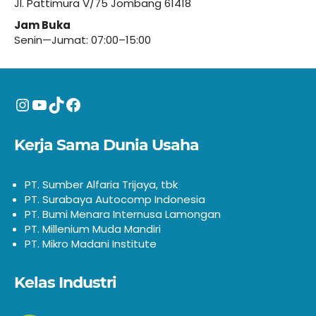
Jl. Pattimura V/75 Jombang 61418
Jam Buka
Senin—Jumat: 07:00–15:00
Instagram
YouTube
TikTok
Facebook
Kerja Sama Dunia Usaha
PT. Sumber Alfaria Trijaya, tbk
PT. Surabaya Autocomp Indonesia
PT. Bumi Menara Internusa Lamongan
PT. Millenium Muda Mandiri
PT. Mikro Madani Institute
Kelas Industri