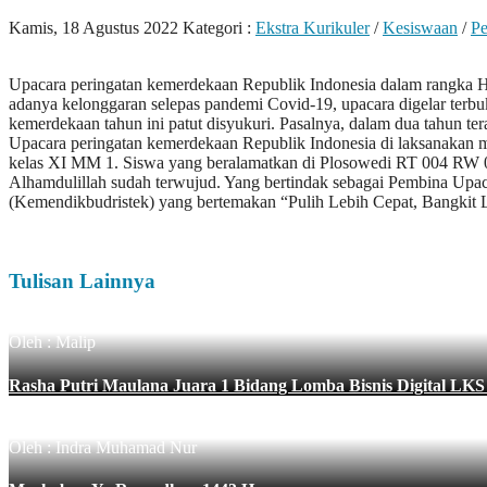
Kamis, 18 Agustus 2022
Kategori :
Ekstra Kurikuler
/
Kesiswaan
/
Pe
Upacara peringatan kemerdekaan Republik Indonesia dalam rangka H
adanya kelonggaran selepas pandemi Covid-19, upacara digelar ter
kemerdekaan tahun ini patut disyukuri. Pasalnya, dalam dua tahun tera
Upacara peringatan kemerdekaan Republik Indonesia di laksanakan
kelas XI MM 1. Siswa yang beralamatkan di Plosowedi RT 004 RW 0
Alhamdulillah sudah terwujud. Yang bertindak sebagai Pembina Upac
(Kemendikbudristek) yang bertemakan “Pulih Lebih Cepat, Bangkit 
Tulisan Lainnya
Oleh : Malip
Rasha Putri Maulana Juara 1 Bidang Lomba Bisnis Digital LK
Oleh : Indra Muhamad Nur