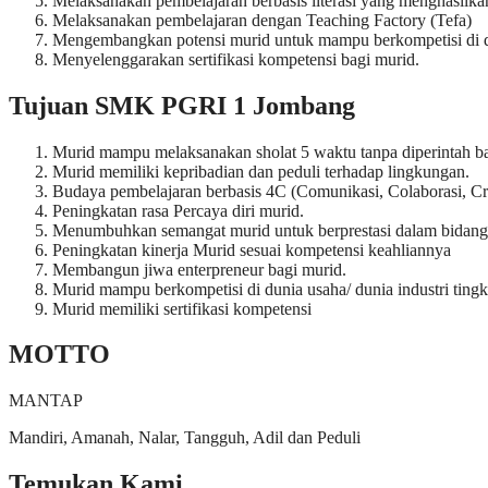
Melaksanakan pembelajaran berbasis literasi yang menghasilkan
Melaksanakan pembelajaran dengan Teaching Factory (Tefa)
Mengembangkan potensi murid untuk mampu berkompetisi di dunia
Menyelenggarakan sertifikasi kompetensi bagi murid.
Tujuan SMK PGRI 1 Jombang
Murid mampu melaksanakan sholat 5 waktu tanpa diperintah b
Murid memiliki kepribadian dan peduli terhadap lingkungan.
Budaya pembelajaran berbasis 4C (Comunikasi, Colaborasi, Crit
Peningkatan rasa Percaya diri murid.
Menumbuhkan semangat murid untuk berprestasi dalam bidang
Peningkatan kinerja Murid sesuai kompetensi keahliannya
Membangun jiwa enterpreneur bagi murid.
Murid mampu berkompetisi di dunia usaha/ dunia industri tingkat
Murid memiliki sertifikasi kompetensi
MOTTO
MANTAP
Mandiri, Amanah, Nalar, Tangguh, Adil dan Peduli
Temukan Kami