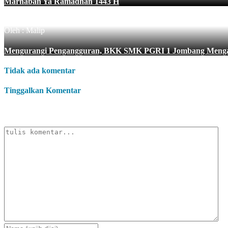
Marhaban Ya Ramadhan 1443 H
Oleh : Malip
Mengurangi Pengangguran, BKK SMK PGRI 1 Jombang Menga
Tidak ada komentar
Tinggalkan Komentar