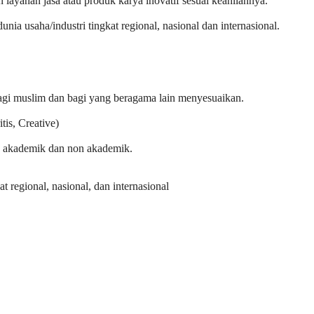
 layanan jasa atau produk karya inovatif sesuai keahliannya.
 usaha/industri tingkat regional, nasional dan internasional.
agi muslim dan bagi yang beragama lain menyesuaikan.
is, Creative)
 akademik dan non akademik.
 regional, nasional, dan internasional