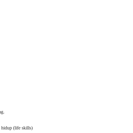
ng.
dup (life skills)