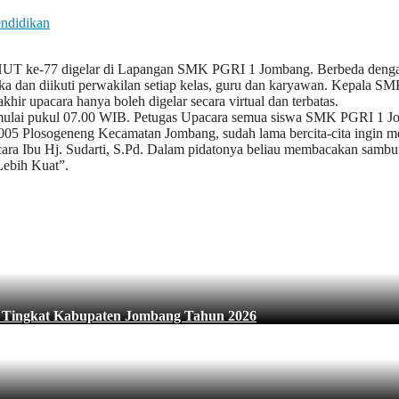
ndidikan
UT ke-77 digelar di Lapangan SMK PGRI 1 Jombang. Berbeda dengan t
buka dan diikuti perwakilan setiap kelas, guru dan karyawan. Kepala
khir upacara hanya boleh digelar secara virtual dan terbatas.
 mulai pukul 07.00 WIB. Petugas Upacara semua siswa SMK PGRI 1 Jo
05 Plosogeneng Kecamatan Jombang, sudah lama bercita-cita ingin m
ara Ibu Hj. Sudarti, S.Pd. Dalam pidatonya beliau membacakan sambu
Lebih Kuat”.
S Tingkat Kabupaten Jombang Tahun 2026