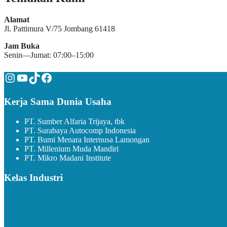
Alamat
Jl. Pattimura V/75 Jombang 61418
Jam Buka
Senin—Jumat: 07:00–15:00
Instagram
YouTube
TikTok
Facebook
Kerja Sama Dunia Usaha
PT. Sumber Alfaria Trijaya, tbk
PT. Surabaya Autocomp Indonesia
PT. Bumi Menara Internusa Lamongan
PT. Millenium Muda Mandiri
PT. Mikro Madani Institute
Kelas Industri