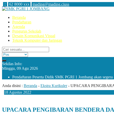
:
:
62 8000 xxx
mading@mading.ciuss
Beranda
Pendaftaran
Agenda
Pengurus Sekolah
Desain Komunikasi Visual
Teknik Komputer dan Jaringan
Sekilas Info:
Minggu, 09 Agu 2026
Pendaftaran Peserta Didik SMK PGRI 1 Jombang akan segera 
Anda disini :
Beranda
-
Ekstra Kurikuler
-
UPACARA PENGIBARA
18
Agustus
2022
UPACARA PENGIBARAN BENDERA DAL