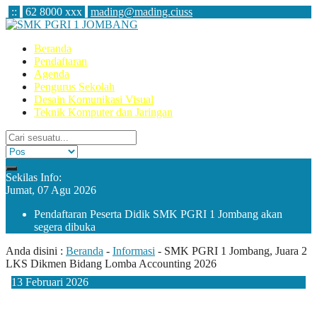
:
:
62 8000 xxx
mading@mading.ciuss
Beranda
Pendaftaran
Agenda
Pengurus Sekolah
Desain Komunikasi Visual
Teknik Komputer dan Jaringan
Sekilas Info:
Jumat, 07 Agu 2026
Pendaftaran Peserta Didik SMK PGRI 1 Jombang akan
segera dibuka
Anda disini :
Beranda
-
Informasi
-
SMK PGRI 1 Jombang, Juara 2
LKS Dikmen Bidang Lomba Accounting 2026
13
Februari
2026