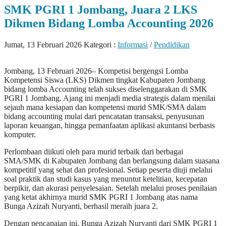
SMK PGRI 1 Jombang, Juara 2 LKS
Dikmen Bidang Lomba Accounting 2026
Jumat, 13 Februari 2026
Kategori :
Informasi
/
Pendidikan
Jombang, 13 Februari 2026– Kompetisi bergengsi Lomba
Kompetensi Siswa (LKS) Dikmen tingkat Kabupaten Jombang
bidang lomba Accounting telah sukses diselenggarakan di SMK
PGRI 1 Jombang. Ajang ini menjadi media strategis dalam menilai
sejauh mana kesiapan dan kompetensi murid SMK/SMA dalam
bidang accounting mulai dari pencatatan transaksi, penyusunan
laporan keuangan, hingga pemanfaatan aplikasi akuntansi berbasis
komputer.
Perlombaan diikuti oleh para murid terbaik dari berbagai
SMA/SMK di Kabupaten Jombang dan berlangsung dalam suasana
kompetitif yang sehat dan profesional. Setiap peserta diuji melalui
soal praktik dan studi kasus yang menuntut ketelitian, kecepatan
berpikir, dan akurasi penyelesaian. Setelah melalui proses penilaian
yang ketat akhirnya murid SMK PGRI 1 Jombang atas nama
Bunga Azizah Nuryanti, berhasil meraih juara 2.
Dengan pencapaian ini, Bunga Azizah Nuryanti dari SMK PGRI 1