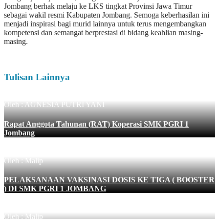
Jombang berhak melaju ke LKS tingkat Provinsi Jawa Timur
sebagai wakil resmi Kabupaten Jombang. Semoga keberhasilan ini
menjadi inspirasi bagi murid lainnya untuk terus mengembangkan
kompetensi dan semangat berprestasi di bidang keahlian masing-
masing.
Tulisan Lainnya
Oleh : AGNESIA PUTRI YANI
Rapat Anggota Tahunan (RAT) Koperasi SMK PGRI 1
Jombang
Oleh : Malip
PELAKSANAAN VAKSINASI DOSIS KE TIGA ( BOOSTER
) DI SMK PGRI 1 JOMBANG
Oleh : Malip