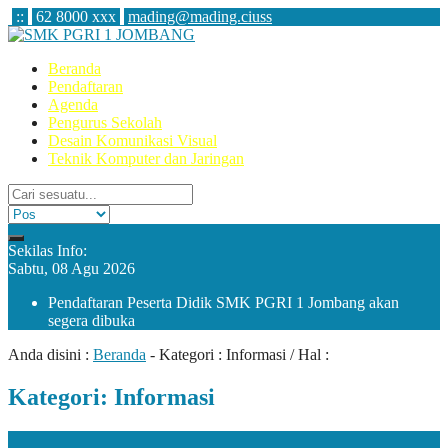
:
:
62 8000 xxx
mading@mading.ciuss
Beranda
Pendaftaran
Agenda
Pengurus Sekolah
Desain Komunikasi Visual
Teknik Komputer dan Jaringan
Sekilas Info:
Sabtu, 08 Agu 2026
Pendaftaran Peserta Didik SMK PGRI 1 Jombang akan
segera dibuka
Anda disini :
Beranda
- Kategori :
Informasi
/ Hal :
Kategori:
Informasi